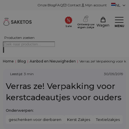
Onze Blog
FAQ
Contact
Mijn account
NL
Ontwerp uw
Wagen
MENU
Sale
eigen zakje
Producten zoeken
Home
|
Blog
|
Aanbod en Nieuwigheden
|
Verras ze! Verpakking voor ke
Leestijd: 3 min
30/09/2019
Verras ze! Verpakking voor
kerstcadeautjes voor ouders
Onderwerpen:
geschenken voor dierbaren
Kerst Zakjes
Textielzakjes