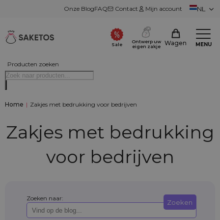
Onze Blog
FAQ
Contact
Mijn account
NL
Ontwerp uw
Wagen
MENU
Sale
eigen zakje
Producten zoeken
Home
|
Zakjes met bedrukking voor bedrijven
Zakjes met bedrukking
voor bedrijven
Zoeken naar:
Zoeken