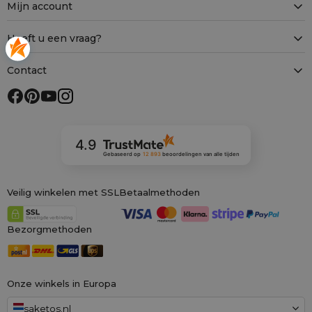
Mijn account
Heeft u een vraag?
Contact
4.9
Gebaseerd op
12 893
beoordelingen
van alle tijden
Veilig winkelen met SSL
Betaalmethoden
Bezorgmethoden
Onze winkels in Europa
saketos.nl