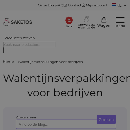
Onze Blog
FAQ
Contact
Mijn account
NL
Ontwerp uw
Wagen
MENU
Sale
eigen zakje
Producten zoeken
Home
|
Walentijnsverpakkingen voor bedrijven
Walentijnsverpakkinge
voor bedrijven
Zoeken naar:
Zoeken