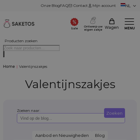
Onze Blog
FAQ
Contact
Mijn account
NL
Ontwerp uw
Wagen
MENU
Sale
eigen zakje
Producten zoeken
Home
|
Valentijnszakjes
Valentijnszakjes
Zoeken naar:
Zoeken
Aanbod en Nieuwigheden
Blog