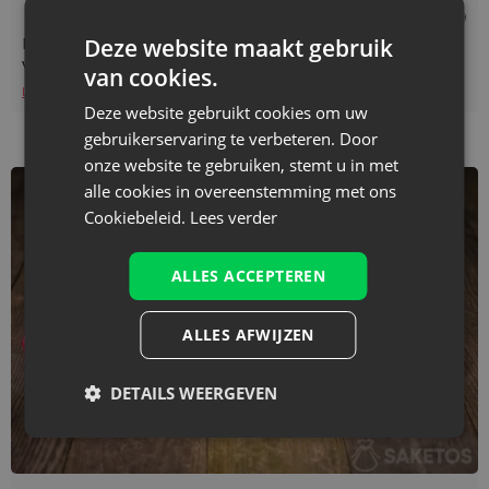
Leestijd: 4 min
10/01/2019
Deze website maakt gebruik
Hoe verpak je op een unieke manier een
valentijnsgeschenk voor jouw geliefde?
van cookies.
Lees verder
Deze website gebruikt cookies om uw
gebruikerservaring te verbeteren. Door
onze website te gebruiken, stemt u in met
alle cookies in overeenstemming met ons
Cookiebeleid.
Lees verder
ALLES ACCEPTEREN
ALLES AFWIJZEN
DETAILS WEERGEVEN