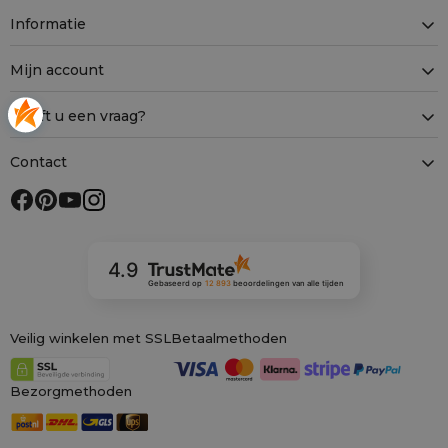
Informatie
Mijn account
Heeft u een vraag?
Contact
4.9
Gebaseerd op
12 893
beoordelingen
van alle tijden
Veilig winkelen met SSL
Betaalmethoden
Bezorgmethoden