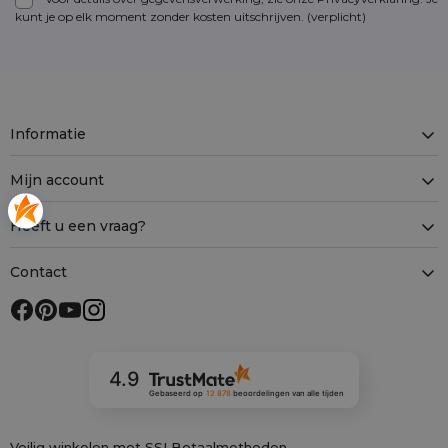
kunt je op elk moment zonder kosten
uitschrijven
. (verplicht)
Informatie
Mijn account
Heeft u een vraag?
Contact
4.9
Gebaseerd op
12 878
beoordelingen
van alle tijden
Veilig winkelen met SSL
Betaalmethoden