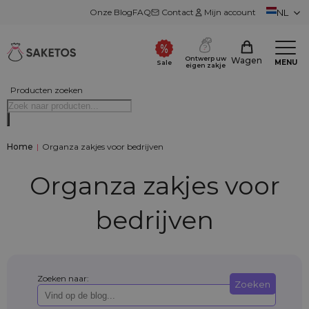
Onze Blog
FAQ
Contact
Mijn account
NL
Ontwerp uw
Wagen
MENU
Sale
eigen zakje
Producten zoeken
Home
|
Organza zakjes voor bedrijven
Organza zakjes voor
bedrijven
Zoeken naar:
Zoeken