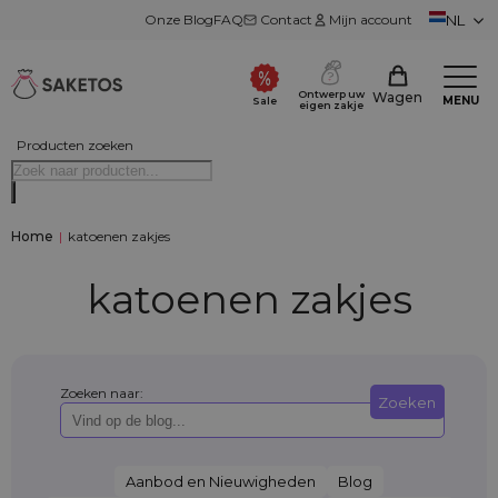
Onze Blog
FAQ
Contact
Mijn account
NL
Ontwerp uw
Wagen
MENU
Sale
eigen zakje
Producten zoeken
Home
|
katoenen zakjes
katoenen zakjes
Zoeken naar:
Zoeken
Aanbod en Nieuwigheden
Blog