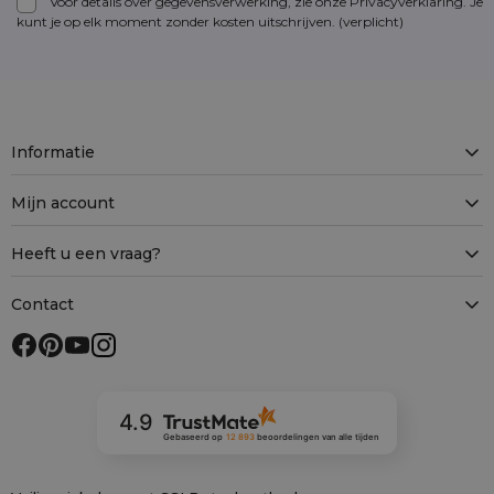
Voor details over gegevensverwerking, zie onze Privacyverklaring. Je
kunt je op elk moment zonder kosten
uitschrijven
. (verplicht)
Informatie
Mijn account
Heeft u een vraag?
Contact
4.9
Gebaseerd op
12 893
beoordelingen
van alle tijden