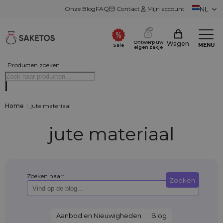
Onze Blog
FAQ
Contact
Mijn account
NL
Ontwerp uw
Wagen
MENU
Sale
eigen zakje
Producten zoeken
Home
|
jute materiaal
jute materiaal
Zoeken naar:
Zoeken
Aanbod en Nieuwigheden
Blog