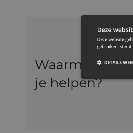
Deze websit
Deze website geb
gebruiken, stemt
Waarmee kan 
DETAILS WE
je helpen?