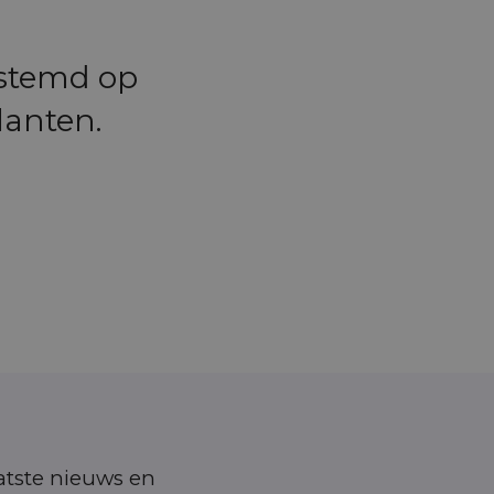
estemd op
lanten.
aatste nieuws en