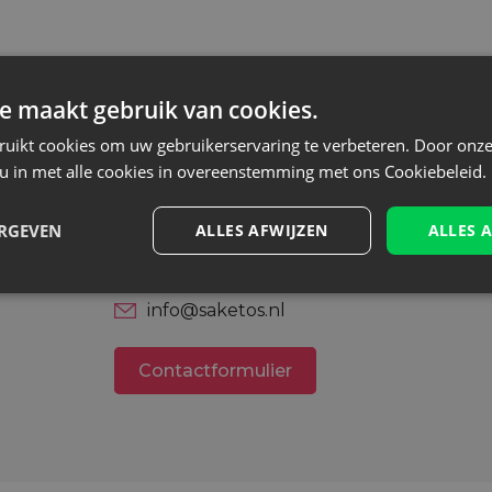
e maakt gebruik van cookies.
ruikt cookies om uw gebruikerservaring te verbeteren. Door onze
Heb je advies nodig?
 u in met alle cookies in overeenstemming met ons Cookiebeleid.
Wil je een sample van onze zakj
ik
bestellen?
ERGEVEN
ALLES AFWIJZEN
ALLES 
+49 1512 4025 113
info@saketos.nl
Contactformulier