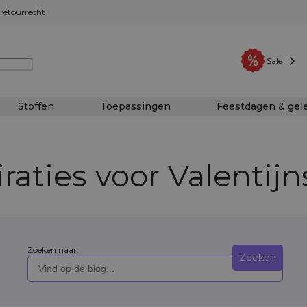
retourrecht
Sale
Stoffen
Toepassingen
Feestdagen & ge
iraties voor Valentij
Zoeken naar:
Zoeken