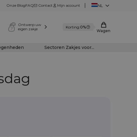
Onze Blog
FAQ
Contact
Mijn account
NL
Ontwerp uw
Korting:
0%
eigen zakje
Wagen
legenheden
Sectoren Zakjes voor...
nsdag