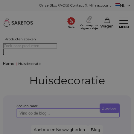
Onze Blog
FAQ
Contact
Mijn account
NL
Ontwerp uw
Wagen
MENU
Sale
eigen zakje
Producten zoeken
Home
|
Huisdecoratie
Huisdecoratie
Zoeken naar:
Zoeken
Aanbod en Nieuwigheden
Blog