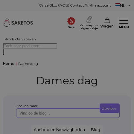
Onze Blog
FAQ
Contact
Mijn account
NL
Ontwerp uw
Wagen
MENU
Sale
eigen zakje
Producten zoeken
Home
|
Dames dag
Dames dag
Zoeken naar:
Zoeken
Aanbod en Nieuwigheden
Blog