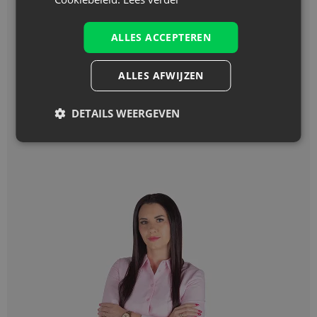
Heb je advies nodig?
Wil je een sample van onze zakjes
ALLES ACCEPTEREN
bestellen?
+49 1512 4025 113
ALLES AFWIJZEN
info@saketos.nl
DETAILS WEERGEVEN
Contactformulier