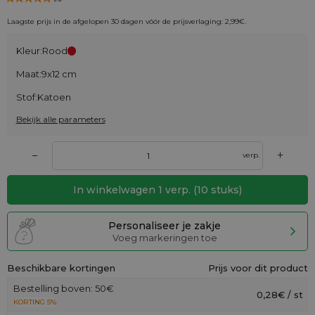
Laagste prijs in de afgelopen 30 dagen vóór de prijsverlaging:
2,99
€
.
Kleur:
Rood
Maat:
9x12 cm
Stof:
Katoen
Bekijk alle parameters
+
–
verp.
In winkelwagen
1
verp.
(
10
stuks)
Personaliseer je zakje
Voeg markeringen toe
Beschikbare kortingen
Prijs voor dit product
Bestelling boven: 50€
0,28€ / st
KORTING 5%