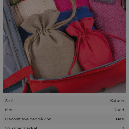
Op speciaal verzoek van onze klanten kunnen wij ook
bedrukte zakjes maken. Als je geïnteresseerd bent in een
dergelijke optie, neem dan contact met ons op en wij zullen
je logo rechtstreeks op het materiaal aanbrengen.
Stof
Katoen
Kleur
Rood
Decoratieve bedrukking
Nee
Stuks per pakket
10