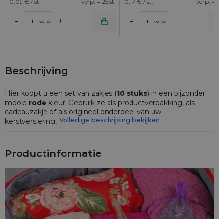
0,09
€ / st.
1 verp. = 25 st.
0,17
€ / st.
1 verp. = 1
+
+
–
–
lwagen
Toevoegen aan winkelwagen
Toevoegen aan wi
verp.
verp.
Beschrijving
Hier koopt u een set van zakjes (
10 stuks
) in een bijzonder
mooie
rode
kleur. Gebruik ze als productverpakking, als
cadeauzakje of als origineel onderdeel van uw
Volledige beschrijving bekijken
kerstversiering,
Kleine maar veelzijdige zakjes van elegant katoen in een
rood kleur
in de maat
9 x 12 cm
. Het gepresenteerde
Productinformatie
pakket bestaat uit
10 stuks
, waardoor een eenmalige
aanschaf van onze practische zakjes langer meegaat.
Kleine katoenen zakjes
zijn perfect als originele
cadeauverpakking! Je kan ze ook thuis, op school of
onderweg gebruiken - berg erin op wat je wilt en wees altijd
georganiseerd.