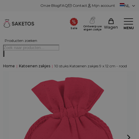
Onze Blog
FAQ
Contact
Mijn account
NL
Ontwerp uw
Wagen
MENU
Sale
eigen zakje
Producten zoeken
Home
|
Katoenen zakjes
|
10 stuks Katoenen zakjes 9 x 12 cm - rood