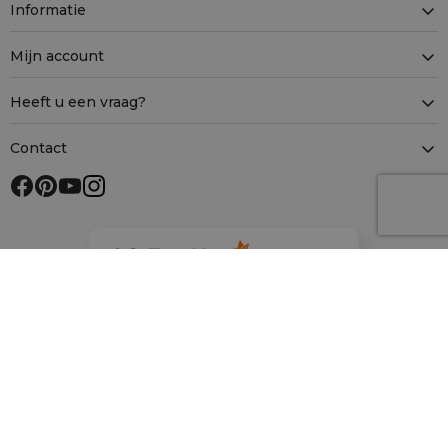
Informatie
Mijn account
Heeft u een vraag?
Contact
4.9
Gebaseerd op
12 918
beoordelingen
van alle tijden
Veilig winkelen met SSL
Betaalmethoden
Bezorgmethoden