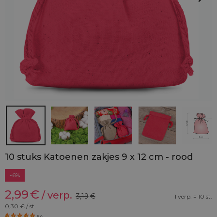
10 stuks Katoenen zakjes 9 x 12 cm - rood
-6%
2,99
€
/ verp.
3,19
€
1 verp. = 10 st.
0,30
€ / st.
5.0