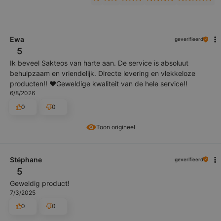
Ewa
geverifieerd
5
Ik beveel Sakteos van harte aan. De service is absoluut
behulpzaam en vriendelijk. Directe levering en vlekkeloze
producten!! ❤️Geweldige kwaliteit van de hele service!!
6/8/2026
0
0
Toon origineel
Stéphane
geverifieerd
5
Geweldig product!
7/3/2025
0
0