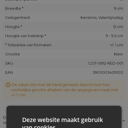
Breedte *
9 cm
Gelegenheid
Kerstmis, Valentijnsdag
Hoogte *
12 cm
Hoogte van trekstrip *
9 - 9,5 cm
* Tolerantie van formaten
+/- 1 cm
Grootte
Klein
SKU
COT-0912-RED-001
EAN
5903003409533
De zakjes zijn met de hand genaaid, daarom kan hun
werkelijke grootte afwijken van de opgegeven maat met
+/- 1 cm
Details over de conformiteit van het product met de
Deze website maakt gebruik
regelgeving: Productverantwoordelijkheid
van cookies.