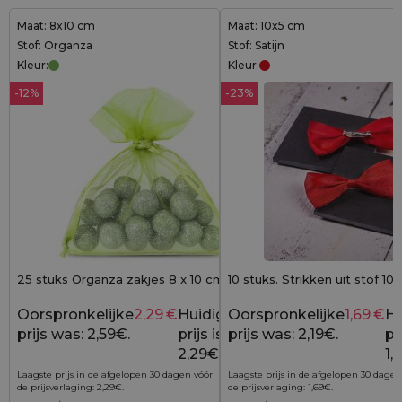
Maat: 8x10 cm
Maat: 10x5 cm
Stof: Organza
Stof: Satijn
Kleur:
Kleur:
-12%
-23%
25 stuks Organza zakjes 8 x 10 cm - groen
10 stuks. Strikken uit stof 10
Oorspronkelijke
2,29
€
Huidige
Oorspronkelijke
1,69
€
Hu
2,59
€
prijs was: 2,59€.
prijs is:
prijs was: 2,19€.
pri
2,29€.
1,
Laagste prijs in de afgelopen 30 dagen vóór
Laagste prijs in de afgelopen 30 dagen
de prijsverlaging:
2,29
€
.
de prijsverlaging:
1,69
€
.