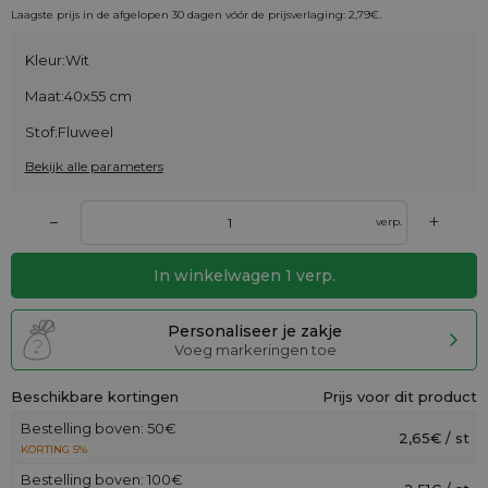
Laagste prijs in de afgelopen 30 dagen vóór de prijsverlaging:
2,79
€
.
Kleur:
Wit
Maat:
40x55 cm
Stof:
Fluweel
Bekijk alle parameters
+
–
verp.
In winkelwagen
1
verp.
Personaliseer je zakje
Voeg markeringen toe
Beschikbare kortingen
Prijs voor dit product
Bestelling boven: 50€
2,65€ / st
KORTING 5%
Bestelling boven: 100€