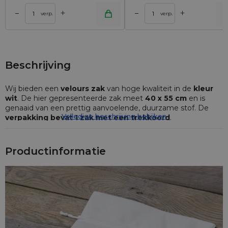
+
+
–
–
lwagen
Toevoegen aan winkelwagen
Toevoegen aan wi
verp.
verp.
Beschrijving
Wij bieden een
velours zak
van hoge kwaliteit in de
kleur
wit
. De hier gepresenteerde zak meet
40 x 55 cm
en is
genaaid van een prettig aanvoelende, duurzame stof. De
Volledige beschrijving bekijken
verpakking bevat 1 zak met een trekkoord
.
Velours zakjes zijn de perfecte oplossing om
juwelen en
kleine accessoires elegant in op te bergen
. Deze
Productinformatie
grotere zak kan ook worden gebruikt als exclusieve
geschenkverpakking, die een unieke charme en luxe
uitstraling toevoegt.
Velours stof - duurzaamheid en elegantie
De
velours
stof waarvan deze zak is gemaakt, is een
uitstekende keuze voor wie waarde hecht