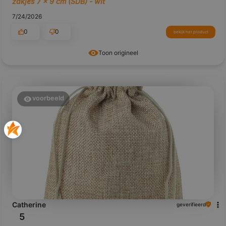
zakjes 7 x 9 cm (SDB) - wit
7/24/2026
0
0
bekijk het product
Toon origineel
voorbeeld
Catherine
geverifieerd
5