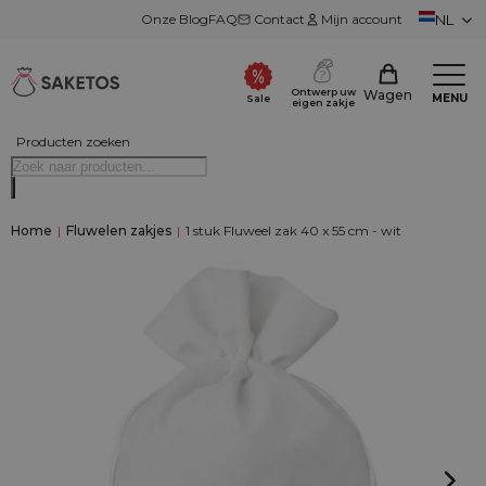
Onze Blog
FAQ
Contact
Mijn account
NL
Ontwerp uw
Wagen
MENU
Sale
eigen zakje
Producten zoeken
Home
|
Fluwelen zakjes
|
1 stuk Fluweel zak 40 x 55 cm - wit