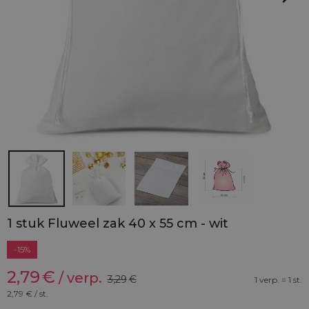
1 stuk Fluweel zak 40 x 55 cm - wit
-15%
2,79
€
/ verp.
3,29
€
1 verp. = 1 st.
2,79
€ / st.