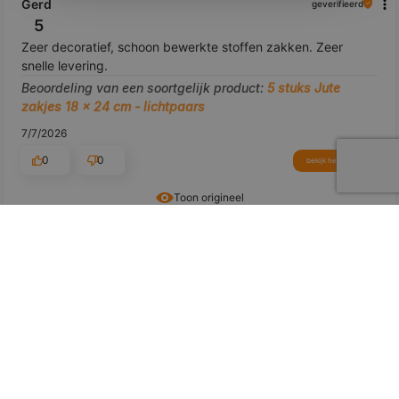
Gerd
geverifieerd
5
Zeer decoratief, schoon bewerkte stoffen zakken. Zeer
snelle levering.
Beoordeling van een soortgelijk product:
5 stuks Jute
zakjes 18 x 24 cm - lichtpaars
7/7/2026
0
0
bekijk het product
Toon origineel
voorbeeld