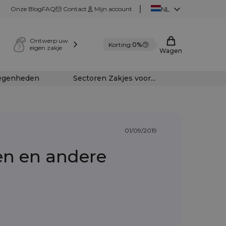
Onze Blog
FAQ
Contact
Mijn account
NL
Ontwerp uw
Korting:
0%
eigen zakje
Wagen
legenheden
Sectoren Zakjes voor...
01/09/2019
en en andere