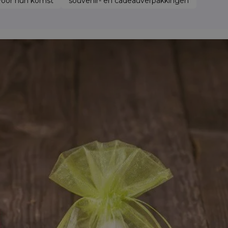
voor hun komst
souvenir- en cadeauverpakkingen