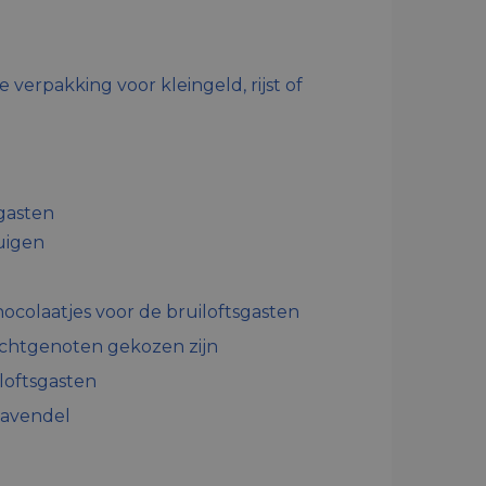
verpakking voor kleingeld, rijst of
sgasten
uigen
hocolaatjes voor de bruiloftsgasten
 echtgenoten gekozen zijn
loftsgasten
lavendel