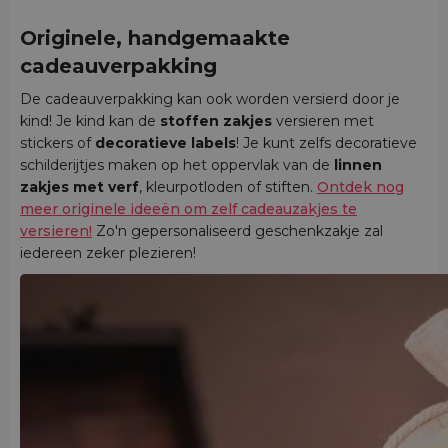
Originele, handgemaakte
cadeauverpakking
De cadeauverpakking kan ook worden versierd door je
kind! Je kind kan de
stoffen zakjes
versieren met
stickers of
decoratieve labels
! Je kunt zelfs decoratieve
schilderijtjes maken op het oppervlak van de
linnen
zakjes met verf
, kleurpotloden of stiften.
Ontdek nog
meer originele ideeën om zelf cadeauzakjes te
versieren!
Zo'n gepersonaliseerd geschenkzakje zal
iedereen zeker plezieren!