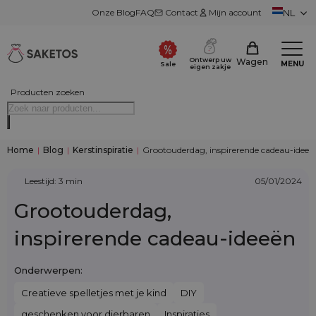
Onze Blog
FAQ
Contact
Mijn account
NL
Ontwerp uw
Wagen
MENU
Sale
eigen zakje
Producten zoeken
Home
|
Blog
|
Kerstinspiratie
|
Grootouderdag, inspirerende cadeau-ideeë
Leestijd: 3 min
05/01/2024
Grootouderdag,
inspirerende cadeau-ideeën
Onderwerpen:
Creatieve spelletjes met je kind
DIY
geschenken voor dierbaren
Inspiraties