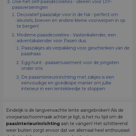
Doe-het-zelf-paasdecoraties - ideeën voor DIY-
paasversieringen
Decoratief paaszakje voor in de hal - perfect om
sleutels, brieven en andere kleine voorwerpen in op
te bergen!
Moderne paasdecoraties - Vastenkalender, een
adventskalender voor Pasen dus.
Paaszakjes als verpakking voor geschenken van de
paashaas
Egg hunt - paasamusement voor de jongsten
onder ons
De paasinterieurinrichting met zakjes is een
eenvoudige en goedkope manier om jullie
interieur in een lentekleedje te stoppen
Eindelijk is de langverwachte lente aangebroken! Als de
voorjaarsschoonmaak achter je ligt, is het nu tijd om de
paasinterieurinrichting
aan te vangen!
Het schitterend
weer buiten zorgt ervoor dat we allemaal heel enthousiast