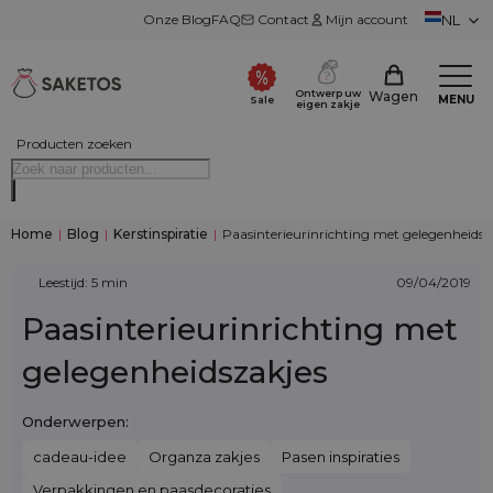
Onze Blog
FAQ
Contact
Mijn account
NL
Ontwerp uw
Wagen
MENU
Sale
eigen zakje
Producten zoeken
Home
|
Blog
|
Kerstinspiratie
|
Paasinterieurinrichting met gelegenheidsz
Leestijd: 5 min
09/04/2019
Paasinterieurinrichting met
gelegenheidszakjes
Onderwerpen:
cadeau-idee
Organza zakjes
Pasen inspiraties
Verpakkingen en paasdecoraties