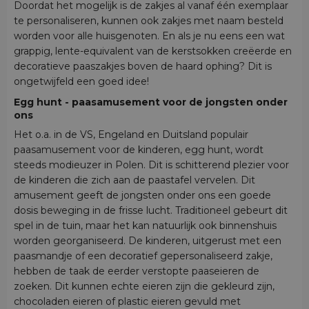
Doordat het mogelijk is de zakjes al vanaf één exemplaar
te personaliseren, kunnen ook zakjes met naam besteld
worden voor alle huisgenoten. En als je nu eens een wat
grappig, lente-equivalent van de kerstsokken creëerde en
decoratieve paaszakjes boven de haard ophing? Dit is
ongetwijfeld een goed idee!
Egg hunt - paasamusement voor de jongsten onder
ons
Het o.a. in de VS, Engeland en Duitsland populair
paasamusement voor de kinderen, egg hunt, wordt
steeds modieuzer in Polen. Dit is schitterend plezier voor
de kinderen die zich aan de paastafel vervelen. Dit
amusement geeft de jongsten onder ons een goede
dosis beweging in de frisse lucht. Traditioneel gebeurt dit
spel in de tuin, maar het kan natuurlijk ook binnenshuis
worden georganiseerd. De kinderen, uitgerust met een
paasmandje of een decoratief gepersonaliseerd zakje,
hebben de taak de eerder verstopte paaseieren de
zoeken. Dit kunnen echte eieren zijn die gekleurd zijn,
chocoladen eieren of plastic eieren gevuld met