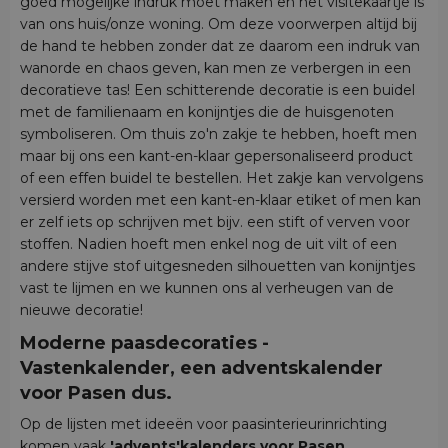
goed mogelijke indruk moet maken en het visitekaartje is
van ons huis/onze woning. Om deze voorwerpen altijd bij
de hand te hebben zonder dat ze daarom een indruk van
wanorde en chaos geven, kan men ze verbergen in een
decoratieve tas! Een schitterende decoratie is een buidel
met de familienaam en konijntjes die de huisgenoten
symboliseren. Om thuis zo'n zakje te hebben, hoeft men
maar bij ons een kant-en-klaar gepersonaliseerd product
of een effen buidel te bestellen. Het zakje kan vervolgens
versierd worden met een kant-en-klaar etiket of men kan
er zelf iets op schrijven met bijv. een stift of verven voor
stoffen. Nadien hoeft men enkel nog de uit vilt of een
andere stijve stof uitgesneden silhouetten van konijntjes
vast te lijmen en we kunnen ons al verheugen van de
nieuwe decoratie!
Moderne paasdecoraties -
Vastenkalender, een adventskalender
voor Pasen dus.
Op de lijsten met ideeën voor paasinterieurinrichting
komen vaak
'advents'kalenders voor Pasen
,