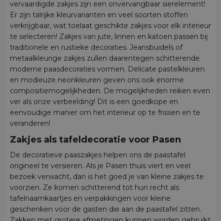
vervaardigde zakjes zijn een onvervangbaar sierelement!
Er zijn talrijke kleurvarianten en veel soorten stoffen
verkrijgbaar, wat toelaat geschikte zakjes voor elk interieur
te selecteren! Zakjes van jute, linnen en katoen passen bij
traditionele en rustieke decoraties. Jeansbuidels of
metaalkleurige zakjes zullen daarentegen schitterende
moderne paasdecoraties vormen. Delicate pastelkleuren
en modieuze neonkleuren geven ons ook enorme
compositiemogelijkheden. De mogelijkheden reiken even
ver als onze verbeelding! Dit is een goedkope en
eenvoudige manier om het interieur op te frissen en te
veranderen!
Zakjes als tafeldecoratie voor Pasen
De decoratieve paaszakjes helpen ons de paastafel
origineel te versieren. Als je Pasen thuis viert en veel
bezoek verwacht, dan is het goed je van kleine zakjes te
voorzien. Ze komen schitterend tot hun recht als
tafelnaamkaartjes en verpakkingen voor kleine
geschenken voor de gasten die aan de paastafel zitten.
Zakken met grotere afmetingen kunnen worden gebruikt