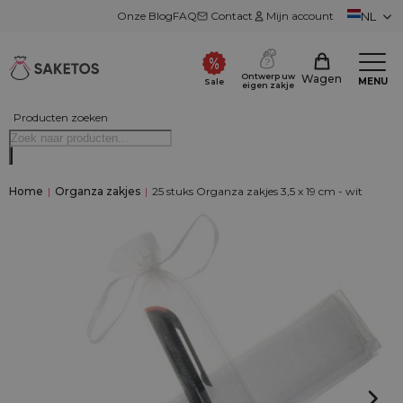
Onze Blog
FAQ
Contact
Mijn account
NL
Ontwerp uw
Wagen
MENU
Sale
eigen zakje
Producten zoeken
Home
|
Organza zakjes
|
25 stuks Organza zakjes 3,5 x 19 cm - wit