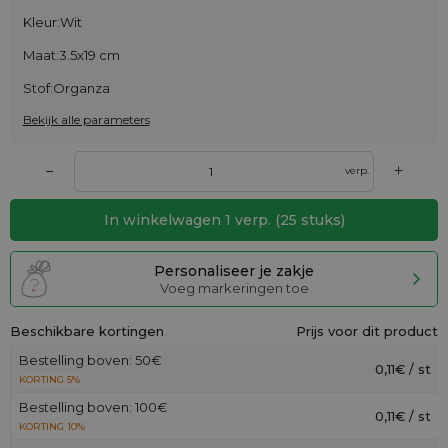
Kleur:
Wit
Maat:
3.5x19 cm
Stof:
Organza
Bekijk alle parameters
+
–
verp.
In winkelwagen
1
verp.
(
25
stuks)
Personaliseer je zakje
Voeg markeringen toe
Beschikbare kortingen
Prijs voor dit product
Bestelling boven: 50€
0,11€ / st
KORTING 5%
Bestelling boven: 100€
0,11€ / st
KORTING 10%