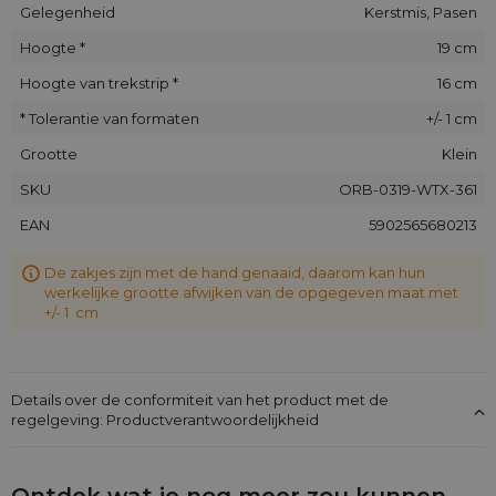
Gelegenheid
Kerstmis, Pasen
Hoogte *
19 cm
Hoogte van trekstrip *
16 cm
* Tolerantie van formaten
+/- 1 cm
Grootte
Klein
SKU
ORB-0319-WTX-361
EAN
5902565680213
De zakjes zijn met de hand genaaid, daarom kan hun
werkelijke grootte afwijken van de opgegeven maat met
+/- 1 cm
Details over de conformiteit van het product met de
regelgeving: Productverantwoordelijkheid
Ontdek wat je nog meer zou kunnen