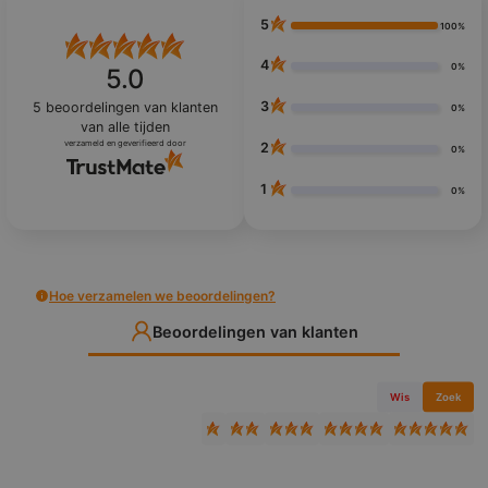
5
100%
4
0%
5.0
3
5
beoordelingen van klanten
0%
van alle tijden
verzameld en geverifieerd door
2
0%
1
0%
Hoe verzamelen we beoordelingen?
Beoordelingen van klanten
Wis
Zoek