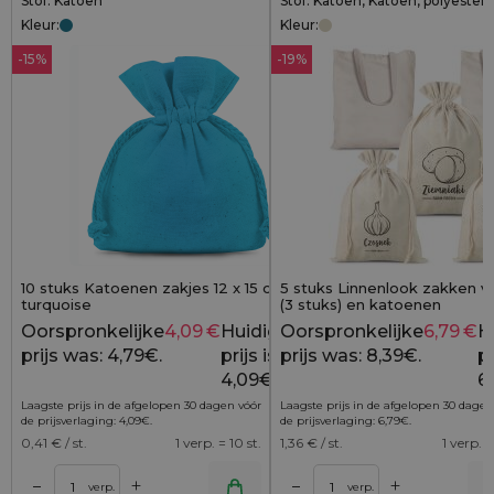
Stof: Katoen
Stof: Katoen, Katoen, polyester
Kleur:
Kleur:
-15%
-19%
10 stuks Katoenen zakjes 12 x 15 cm -
5 stuks Linnenlook zakken v
turquoise
(3 stuks) en katoenen
boodschappentassen (2 stuk
Oorspronkelijke
4,09
€
Huidige
Oorspronkelijke
6,79
€
H
4,79
€
prijs was: 4,79€.
prijs is:
prijs was: 8,39€.
pr
4,09€.
6
Laagste prijs in de afgelopen 30 dagen vóór
Laagste prijs in de afgelopen 30 dagen
de prijsverlaging:
4,09
€
.
de prijsverlaging:
6,79
€
.
0,41
€ / st.
1 verp. = 10 st.
1,36
€ / st.
1 verp. =
+
+
–
–
lwagen
Toevoegen aan winkelwagen
Toevoegen aan wi
verp.
verp.