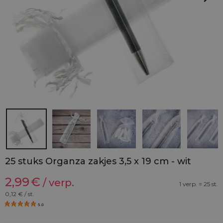
25 stuks Organza zakjes 3,5 x 19 cm - wit
2,99
€
/ verp.
1 verp. = 25 st.
0,12
€ / st.
5.0