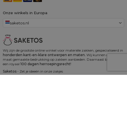
Onze winkels in Europa
saketos.nl
Wij zijn de grootste online winkel voor materiële zakken, gespecialiseerd in
honderden kant-en-klare ontwerpen en maten.
Wij kunnen ook op
maat gemaakte bedrukking op zakken aanbieden. Daarnaast bieden wij
een royaal
100 dagen herroepingsrecht!
Saketos
- Zet je ideeën in onze zakjes
© 2006 - 2026 SAKETOS