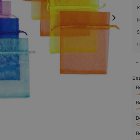
K
M
S
B
–
Bes
B
KO
B
KO
B
KO
B
KO