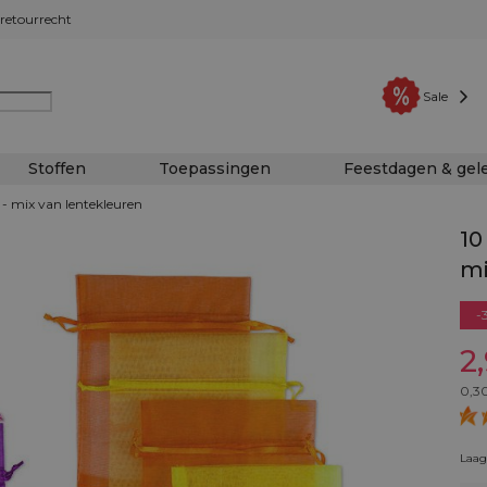
retourrecht
Sale
Stoffen
Toepassingen
Feestdagen & ge
 - mix van lentekleuren
10
mi
-
2
0,3
Laags