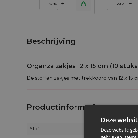
+
+
–
–
 winkelwagen
Toevoegen aan winkelwagen
Toevoegen aan w
verp.
verp.
Beschrijving
Organza zakjes 12 x 15 cm (10 stuks
De stoffen zakjes met trekkoord van 12 x 15 c
functionaliteit en esthetiek combineert. On
concurrentie.
Productinformatie
Waarom kiezen voor Saketos organza zakje
Deze websit
Onze stoffen zakjes met trekkoord ondersche
Stof
Deze website geb
Materiaalkwaliteit:
De zakjes zijn gemaak
gebruiken, stemt