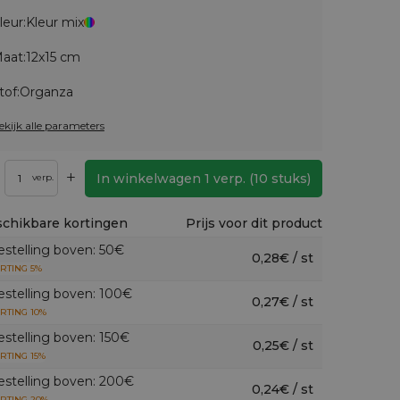
leur:
Kleur mix
aat:
12x15 cm
tof:
Organza
ekijk alle parameters
+
In winkelwagen
1
verp.
(
10
stuks)
verp.
chikbare kortingen
Prijs voor dit product
estelling boven: 50€
0,28€ / st
RTING 5%
estelling boven: 100€
0,27€ / st
RTING 10%
estelling boven: 150€
0,25€ / st
RTING 15%
estelling boven: 200€
0,24€ / st
RTING 20%