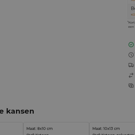
B
KO
*
Kort
een 
ge kansen
Maat: 8x10 cm
Maat: 10x13 cm