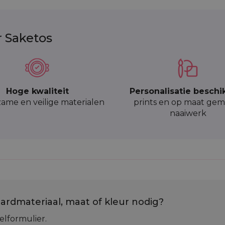
en mix van lentekleuren zijn elegante, functionele en vee
r Saketos
ijkheid van personalisatie en de hoge kwaliteit van de m
nemingen. Kies Saketos en geniet van de hoogste kwalite
Hoge kwaliteit
Personalisatie beschi
ame en veilige materialen
prints en op maat gem
naaiwerk
ardmateriaal, maat of kleur nodig?
elformulier.