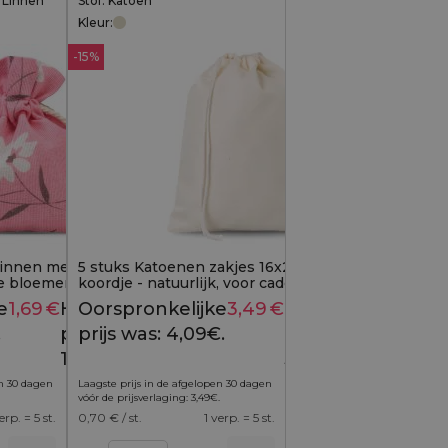
, Linnen
Stof: Katoen
Kleur:
-15%
linnen met print 10 x 13
5 stuks Katoenen zakjes 16x22 cm met enkel
ze bloemen
koordje - natuurlijk, voor cadeaus
e
1,69
€
Huidige
Oorspronkelijke
3,49
€
Huidige
1,89
€
4,09
€
.
prijs is:
prijs was: 4,09€.
prijs is:
1,69€.
3,49€.
en 30 dagen
Laagste prijs in de afgelopen 30 dagen
vóór de prijsverlaging:
3,49
€
.
erp. = 5 st.
0,70
€ / st.
1 verp. = 5 st.