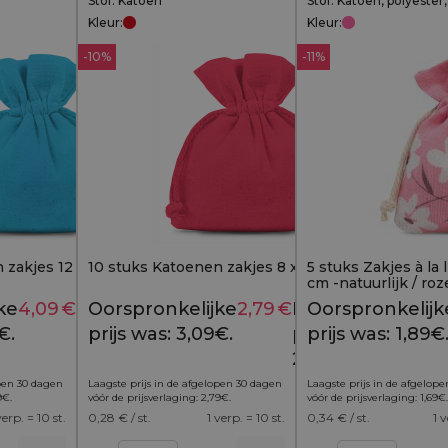
Stof: Katoen
Stof: Katoen, polyester
Kleur:
Kleur:
-10%
-11%
 zakjes 12 x 15 cm -
10 stuks Katoenen zakjes 8 x 10 cm - rood
5 stuks Zakjes à la 
cm -natuurlijk / ro
ke
4,09
€
Huidige
Oorspronkelijke
2,79
€
Huidige
Oorspronkelijk
4,79
€
3,09
€
€.
prijs is:
prijs was: 3,09€.
prijs is:
prijs was: 1,89€
4,09€.
2,79€.
open 30 dagen
Laagste prijs in de afgelopen 30 dagen
Laagste prijs in de afgelop
9
€
.
vóór de prijsverlaging:
2,79
€
.
vóór de prijsverlaging:
1,69
€
.
verp. = 10 st.
0,28
€ / st.
1 verp. = 10 st.
0,34
€ / st.
1 v