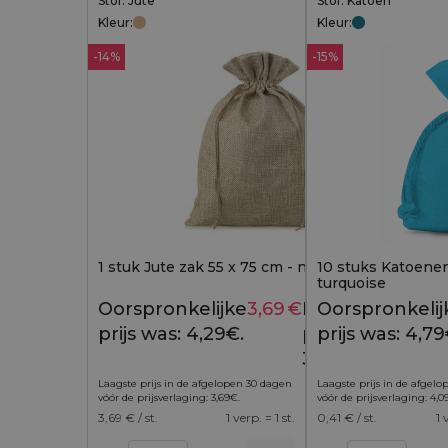
Stof: Jute
Stof: Katoen
Kleur:
Kleur:
-14%
-15%
1 stuk Jute zak 55 x 75 cm - natuurlijke kleur
10 stuks Katoenen
turquoise
Oorspronkelijke
3,69
€
Huidige
Oorspronkelij
4,29
€
prijs was: 4,29€.
prijs is:
prijs was: 4,79
3,69€.
Laagste prijs in de afgelopen 30 dagen
Laagste prijs in de afgel
vóór de prijsverlaging:
3,69
€
.
vóór de prijsverlaging:
4,0
3,69
€ / st.
1 verp. = 1 st.
0,41
€ / st.
1 