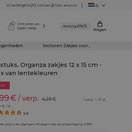
Onze Blog
FAQ
Contact
Mijn account
NL
Ontwerp uw
Korting:
0%
eigen zakje
Wagen
legenheden
Sectoren Zakjes voor...
 stuks. Organza zakjes 12 x 15 cm -
x van lentekleuren
32%
,99
€
/ verp.
4,39
€
1 verp. = 10 st.
0
€ / st.
5.0
te prijs in de afgelopen 30 dagen vóór de prijsverlaging:
2,99
€
.