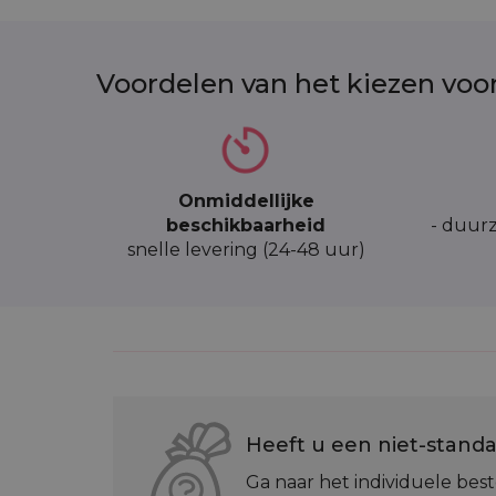
Conclusie
Organza zakjes van 12 x 15 cm (10 stuks) in e
Voordelen van het kiezen voo
verschillende toepassingen. Dankzij de mogel
voor zowel kleine bedrijven als grote onder
behoeften.
Onmiddellijke
beschikbaarheid
- duurz
snelle levering (24-48 uur)
Heeft u een niet-standa
Ga naar het individuele best