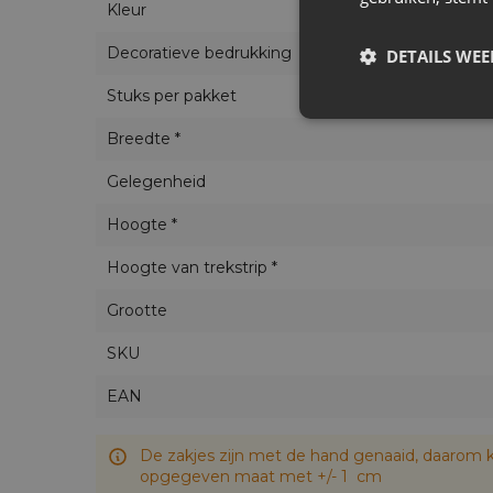
Herbruikbaarheid:
De mogelijkheid om me
Kleur
wegwerpverpakkingen.
Decoratieve bedrukking
DETAILS WE
Esthetiek:
De mix van lentekleuren geeft 
bruiloften of verjaardagen.
Stuks per pakket
Vergelijking met de concurrentie
Breedte *
Bij het kiezen van zakjes is het belangrijk 
Gelegenheid
Kwaliteit en duurzaamheid
Hoogte *
Saketos:
Onze stoffen zakjes met tre
Hoogte van trekstrip *
Concurrentie:
Zij bieden vaak producte
Grootte
Personalisatie
SKU
Saketos:
We bieden volledige personali
EAN
afbeelding toe te voegen.
Concurrentie:
Personalisatieopties zi
De zakjes zijn met de hand genaaid, daarom k
Eco-vriendelijke verpakkingen
opgegeven maat met +/- 1 cm