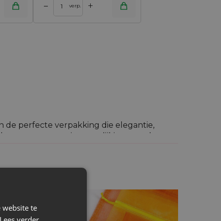
+
–
verp.
jn de perfecte verpakking die elegantie,
hoe ze presteren in vergelijking met de
en:
 website te
amheid en esthetische uiterlijk.
Lees verder