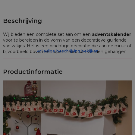
Beschrijving
Wij bieden een complete set aan om een
adventskalender
voor te bereiden in de vorm van een decoratieve guirlande
van zakjes. Het is een prachtige decoratie die aan de muur of
Volledige beschrijving bekijken
bijvoorbeeld boven een open haard kan worden gehangen.
De set omvat
:
24 stuks jutezakjes 12 x 15 cm in een naturel lichte kleur,
Productinformatie
Zelfklevende viltnummers in rood (van 1 tot 24),
Een snoer van jute,
Wasknijpers in een natuurlijke kleur,
Een organza zakje om de set in te pakken.
Jutezakjes in een natuurlijke lichte kleur
in combinatie
met de rode vilten nummers zorgen voor een eenvoudige
maar zeer indrukwekkende kerstversiering.
Maak het aftellen van de dagen tot kerstavond aangenaam
voor uzelf en uw geliefden. Zorg voor snoepjes of andere