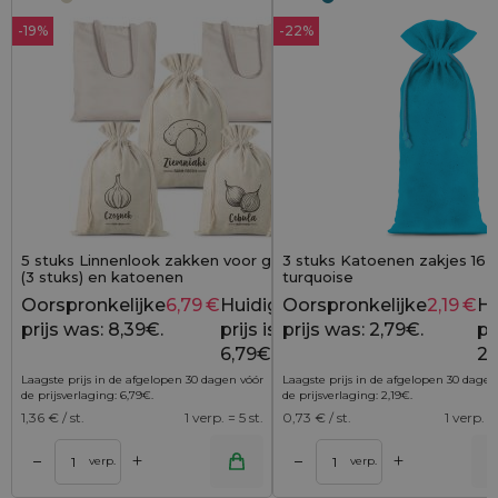
-19%
-22%
5 stuks Linnenlook zakken voor groenten
3 stuks Katoenen zakjes 16 x
(3 stuks) en katoenen
turquoise
boodschappentassen (2 stuks) (PL)
Oorspronkelijke
6,79
€
Huidige
Oorspronkelijke
2,19
€
Hu
8,39
€
prijs was: 8,39€.
prijs is:
prijs was: 2,79€.
pri
6,79€.
2,
Laagste prijs in de afgelopen 30 dagen vóór
Laagste prijs in de afgelopen 30 dagen
de prijsverlaging:
6,79
€
.
de prijsverlaging:
2,19
€
.
1,36
€ / st.
1 verp. = 5 st.
0,73
€ / st.
1 verp. =
+
+
–
–
lwagen
Toevoegen aan winkelwagen
Toevoegen aan wi
verp.
verp.