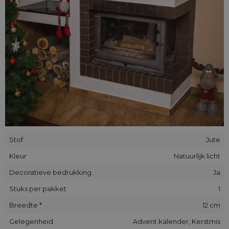
kleine cadeautjes, verpak ze in de jute zakjes. Zorg ervoor
dat de hele adventperiode werkelijk vervuld is van magie!
Alle onze zakjes zijn handgemaakt. De plaatsing van de
decoratieve applique/print in individuele stukken kan
enigszins afwijken van de op de foto's getoonde plaats.
Stof
Jute
Kleur
Natuurlijk licht
Decoratieve bedrukking
Ja
Stuks per pakket
1
Breedte *
12 cm
Gelegenheid
Advent kalender, Kerstmis