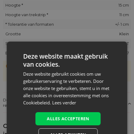
Hoogte *
15 cm
Hoogte van trekstrip *
11 cm
* Tolerantie van formaten
+/- 1 cm
Grootte
Klein
SKU
CA-07-JUT-1215-L.NAT
EAN
5903003408017
Deze website maakt gebruik
van cookies.
De zakjes zijn met de hand genaaid, daarom kan hun
werkelijke grootte afwijken van de opgegeven maat met
Deze website gebruikt cookies om uw
+/- 1 cm
gebruikerservaring te verbeteren. Door
onze website te gebruiken, stemt u in met
alle cookies in overeenstemming met ons
Details over de conformiteit van het product met de
Cookiebeleid.
Lees verder
regelgeving: Productverantwoordelijkheid
ALLES ACCEPTEREN
Ontdek wat je nog meer zou kunnen