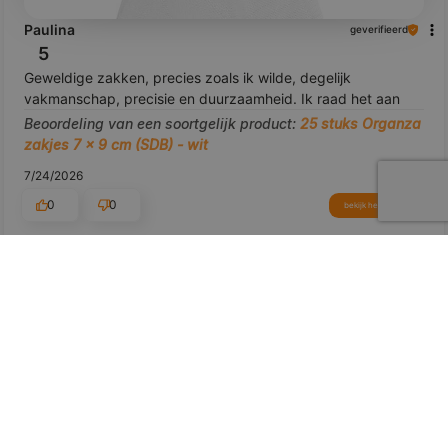
Paulina
geverifieerd
5
Geweldige zakken, precies zoals ik wilde, degelijk
vakmanschap, precisie en duurzaamheid. Ik raad het aan
Beoordeling van een soortgelijk product:
25 stuks Organza
zakjes 7 x 9 cm (SDB) - wit
7/24/2026
0
0
bekijk het product
Toon origineel
voorbeeld