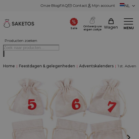
Onze Blog
FAQ
Contact
Mijn account
NL
Ontwerp uw
Wagen
MENU
Sale
eigen zakje
Producten zoeken
Home
|
Feestdagen & gelegenheden
|
Adventskalenders
|
1 st. Advent