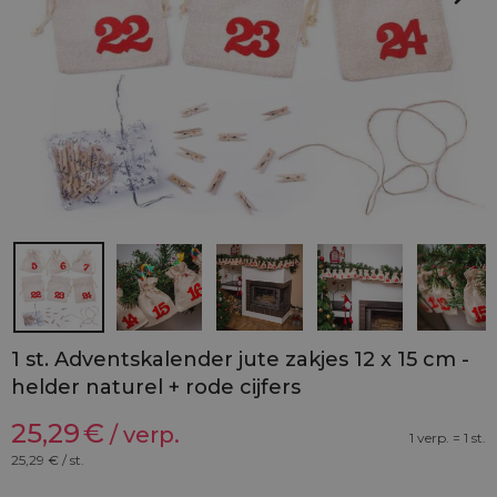
1 st. Adventskalender jute zakjes 12 x 15 cm -
helder naturel + rode cijfers
25,29
€
/ verp.
1 verp. = 1 st.
25,29
€ / st.