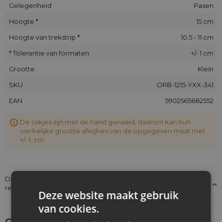
Gelegenheid
Pasen
Hoogte *
15 cm
Hoogte van trekstrip *
10.5 - 11 cm
* Tolerantie van formaten
+/- 1 cm
Grootte
Klein
SKU
ORB-1215-YXX-341
EAN
5902565682552
De zakjes zijn met de hand genaaid, daarom kan hun
werkelijke grootte afwijken van de opgegeven maat met
+/- 1 cm
Details over de conformiteit van het product met de
regelgeving: Productverantwoordelijkheid
Deze website maakt gebruik
van cookies.
Ontdek wat je nog meer zou kunnen