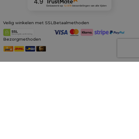
4.9
Gebaseerd op
12 878
beoordelingen
van alle tijden
Veilig winkelen met SSL
Betaalmethoden
Bezorgmethoden
Onze winkels in Europa
saketos.nl
Wij zijn de grootste online winkel voor materiële zakken, gespecialiseerd in
honderden kant-en-klare ontwerpen en maten.
Wij kunnen ook op
maat gemaakte bedrukking op zakken aanbieden. Daarnaast bieden wij
een royaal
100 dagen herroepingsrecht!
Saketos
- Zet je ideeën in onze zakjes