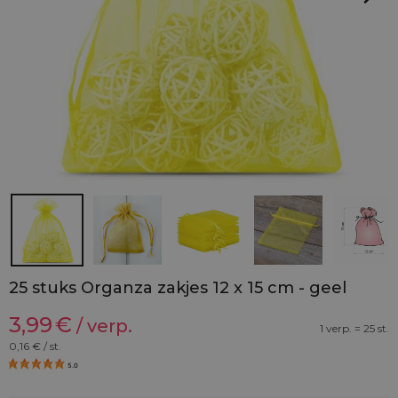
25 stuks Organza zakjes 12 x 15 cm - geel
3,99
€
/ verp.
1 verp. = 25 st.
0,16
€ / st.
5.0