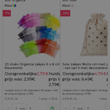
Stof: Organza
Stof: Jute
Kleur:
Kleur:
-7%
-26%
25 stuks Organza zakjes 6 x 8 cm -
Jute zakjes 18x24 cm met g
kleurenmix
- set van 5 met decoratieve
Oorspronkelijke
2,79
€
Huidige
Oorspronkelijke
4,79
€
H
2,99
€
prijs was: 2,99€.
prijs is:
prijs was: 6,49€.
pr
2,79€.
4
Laagste prijs in de afgelopen 30 dagen vóór
Laagste prijs in de afgelopen 30 dagen
de prijsverlaging:
2,79
€
.
de prijsverlaging:
4,79
€
.
0,11
€ / st.
1 verp. = 25 st.
0,96
€ / st.
1 verp. =
+
+
–
–
lwagen
Toevoegen aan winkelwagen
Toevoegen aan wi
verp.
verp.