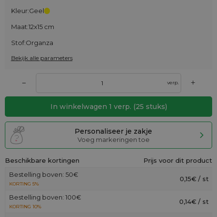
Kleur:
Geel
Maat:
12x15 cm
Stof:
Organza
Bekijk alle parameters
+
–
verp.
In winkelwagen
1
verp.
(
25
stuks)
Personaliseer je zakje
Voeg markeringen toe
Beschikbare kortingen
Prijs voor dit product
Bestelling boven: 50€
0,15€ / st
KORTING 5%
Bestelling boven: 100€
0,14€ / st
KORTING 10%