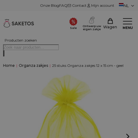
Onze Blog
FAQ
Contact
Mijn account
NL
Ontwerp uw
Wagen
MENU
Sale
eigen zakje
Producten zoeken
Home
|
Organza zakjes
|
25 stuks Organza zakjes 12 x 15 cm - geel