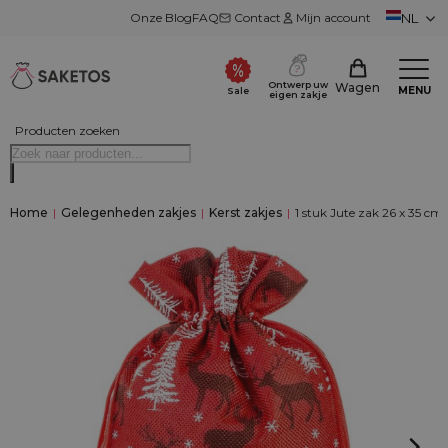
Onze Blog
FAQ
Contact
Mijn account
NL
Ontwerp uw
Wagen
MENU
Sale
eigen zakje
Producten zoeken
Home
|
Gelegenheden zakjes
|
Kerst zakjes
|
1 stuk Jute zak 26 x 35 cm 