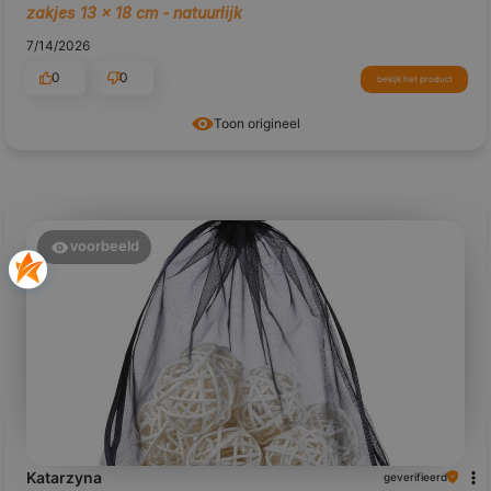
zakjes 13 x 18 cm - natuurlijk
7/14/2026
0
0
bekijk het product
Toon origineel
voorbeeld
Katarzyna
geverifieerd