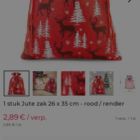
1 stuk Jute zak 26 x 35 cm - rood / rendier
2,89
€
/ verp.
1 verp. = 1 st.
2,89
€ / st.