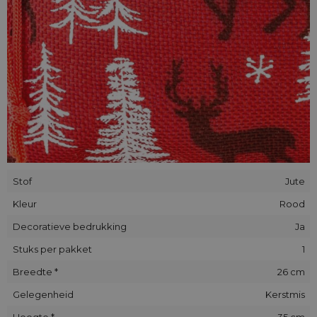
Stof
Jute
Kleur
Rood
Decoratieve bedrukking
Ja
Stuks per pakket
1
Breedte *
26 cm
Gelegenheid
Kerstmis
Hoogte *
35 cm