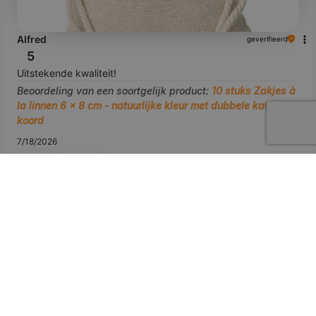
Alfred
geverifieerd
5
Uitstekende kwaliteit!
Beoordeling van een soortgelijk product:
10 stuks Zakjes à
la linnen 6 x 8 cm - natuurlijke kleur met dubbele katoenen
koord
7/18/2026
0
0
bekijk het product
Toon origineel
voorbeeld