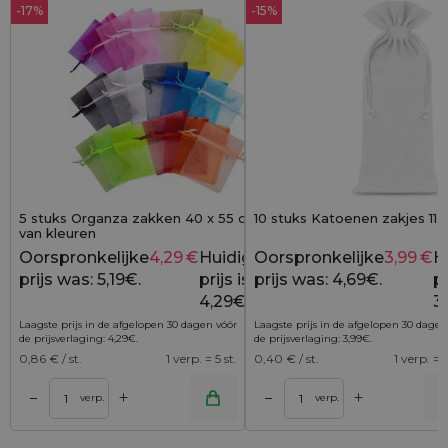
-17%
-15%
5 stuks Organza zakken 40 x 55 cm - mix
10 stuks Katoenen zakjes 11 
van kleuren
Oorspronkelijke
4,29
€
Huidige
Oorspronkelijke
3,99
€
H
5,19
€
prijs was: 5,19€.
prijs is:
prijs was: 4,69€.
pr
4,29€.
3
Laagste prijs in de afgelopen 30 dagen vóór
Laagste prijs in de afgelopen 30 dagen
de prijsverlaging:
4,29
€
.
de prijsverlaging:
3,99
€
.
0,86
€ / st.
1 verp. = 5 st.
0,40
€ / st.
1 verp. = 1
+
+
–
–
lwagen
Toevoegen aan winkelwagen
Toevoegen aan wi
verp.
verp.