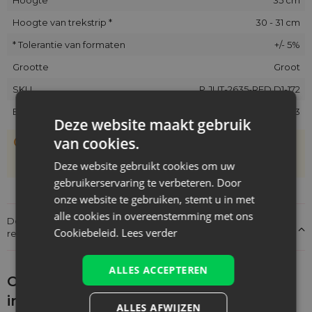
Hoogte van trekstrip *
30 - 31 cm
* Tolerantie van formaten
+/- 5%
Grootte
Groot
SKU
P.JUT-2635-RED.D1-172
EAN
5903003407133
Deze website maakt gebruik
van cookies.
De zakjes zijn met de hand genaaid, daarom kan hun
werkelijke grootte afwijken van de opgegeven maat met
Deze website gebruikt cookies om uw
+/- 1 cm
gebruikerservaring te verbeteren. Door
onze website te gebruiken, stemt u in met
alle cookies in overeenstemming met ons
Details over de conformiteit van het product met de
Cookiebeleid.
Lees verder
regelgeving: Productverantwoordelijkheid
ALLES ACCEPTEREN
Ontdek wat je nog meer zou kunnen
interesseren
ALLES AFWIJZEN