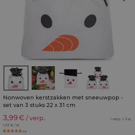
Nonwoven kerstzakken met sneeuwpop -
set van 3 stuks 22 x 31 cm
3,99
€
/ verp.
1 verp. = 3 st.
1,33
€ / st.
5.0