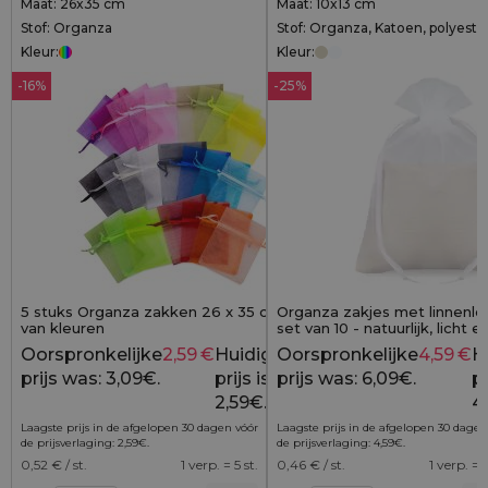
Maat: 26x35 cm
Maat: 10x13 cm
Stof: Organza
Stof: Organza, Katoen, polyeste
Kleur:
Kleur:
-16%
-25%
5 stuks Organza zakken 26 x 35 cm - mix
Organza zakjes met linnenloo
van kleuren
set van 10 - natuurlijk, licht 
verpakt
Oorspronkelijke
2,59
€
Huidige
Oorspronkelijke
4,59
€
H
3,09
€
prijs was: 3,09€.
prijs is:
prijs was: 6,09€.
pr
2,59€.
4
Laagste prijs in de afgelopen 30 dagen vóór
Laagste prijs in de afgelopen 30 dagen
de prijsverlaging:
2,59
€
.
de prijsverlaging:
4,59
€
.
0,52
€ / st.
1 verp. = 5 st.
0,46
€ / st.
1 verp. = 1