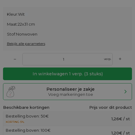
Kleur:
Wit
Maat:
22x31 cm
Stof:
Nonwoven
Bekijk alle parameters
+
–
verp.
In winkelwagen
1
verp.
(
3
stuks)
Personaliseer je zakje
Voeg markeringen toe
Beschikbare kortingen
Prijs voor dit product
Bestelling boven: 50€
1,26€ / st
KORTING 5%
Bestelling boven: 100€
1,20€ / st