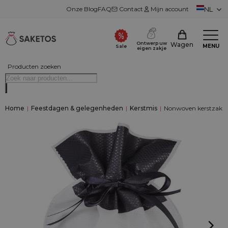
Onze Blog
FAQ
Contact
Mijn account
NL
Ontwerp uw
Wagen
MENU
Sale
eigen zakje
Producten zoeken
Home
|
Feestdagen & gelegenheden
|
Kerstmis
|
Nonwoven kerstzakken