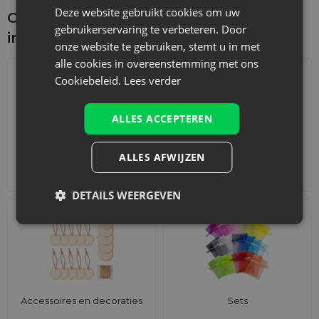
Deze website gebruikt cookies om uw
Ontdek wat je nog meer zou kunnen
Wat past er in een zakje van 22 x 31 cm?
gebruikerservaring te verbeteren. Door
interesseren
onze website te gebruiken, stemt u in met
Dit formaat is ideaal voor het verpakken van kleine kerstsets,
accessoires of promotieartikelen.
alle cookies in overeenstemming met ons
Cookiebeleid.
Lees verder
ALLES ACCEPTEREN
ALLES AFWIJZEN
Adventskalenders
Katoenen zakjes
DETAILS WEERGEVEN
Accessoires en decoraties
Sets