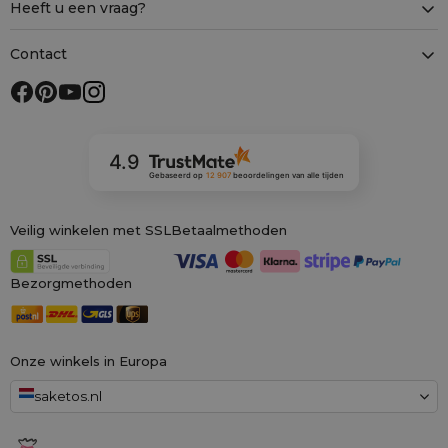
Heeft u een vraag?
Contact
4.9
Gebaseerd op
12 907
beoordelingen
van alle tijden
Veilig winkelen met SSL
Betaalmethoden
Bezorgmethoden
Onze winkels in Europa
saketos.nl