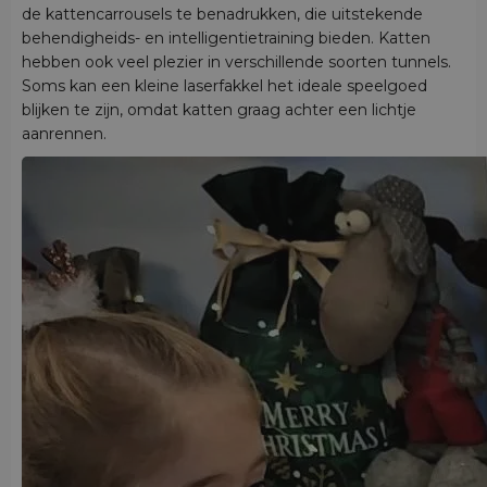
de kattencarrousels te benadrukken, die uitstekende
behendigheids- en intelligentietraining bieden. Katten
hebben ook veel plezier in verschillende soorten tunnels.
Soms kan een kleine laserfakkel het ideale speelgoed
blijken te zijn, omdat katten graag achter een lichtje
aanrennen.