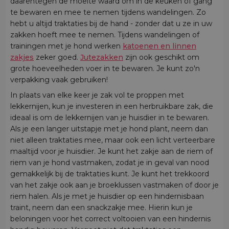
daarentegen de moeite waard om in de keuken of gang
te bewaren en mee te nemen tijdens wandelingen. Zo
hebt u altijd traktaties bij de hand - zonder dat u ze in uw
zakken hoeft mee te nemen. Tijdens wandelingen of
trainingen met je hond werken
katoenen en linnen
zakjes
zeker goed.
Jutezakken
zijn ook geschikt om
grote hoeveelheden voer in te bewaren. Je kunt zo'n
verpakking vaak gebruiken!
In plaats van elke keer je zak vol te proppen met
lekkernijen, kun je investeren in een herbruikbare zak, die
ideaal is om de lekkernijen van je huisdier in te bewaren.
Als je een langer uitstapje met je hond plant, neem dan
niet alleen traktaties mee, maar ook een licht verteerbare
maaltijd voor je huisdier. Je kunt het zakje aan de riem of
riem van je hond vastmaken, zodat je in geval van nood
gemakkelijk bij de traktaties kunt. Je kunt het trekkoord
van het zakje ook aan je broeklussen vastmaken of door je
riem halen. Als je met je huisdier op een hindernisbaan
traint, neem dan een snackzakje mee. Hierin kun je
beloningen voor het correct voltooien van een hindernis