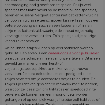
aanmoediging nodig heeft om te spelen. Er zijn veel
speeltjes met kattenkruid op de markt: pluche speeltjes,
ballen en kussens. Vergeet echter niet dat kattenkruid na
verloop van tijd zijn eigenschappen kan verliezen, dus een
betere oplossing is misschien een katoenen of linnen
zakje met kattenkruid, waarin je de inhoud regelmatig
vervangt door verse kruiden. Zo'n speeltje zal je pluizige
vriend zeker bevallen.
Kleine linnen zakjes kunnen op veel manieren worden
gebruikt. Een ervan is een
cadeaudoosje voor je huisdier
,
waarover we schrijven in een van onze artikelen. Dit is een
geweldige manier om een kerst- of
verjaardagscadeaupakket te maken voor je trouwe
viervoeter. Je kunt ook traktaties en speelgoed in de
zakjes bewaren om je accessoires netjes te houden. De
zakjes zijn licht van gewicht en makkelijk mee te nemen,
waardoor ze ideaal zijn om traktaties en speelgoed in te
bewaren. Ze kunnen aan een muur of deur worden
gehangen of op een plek waar je huisdier zelf traktaties of
speeltjes uit kan pakken. Ze zijn ook een geweldige