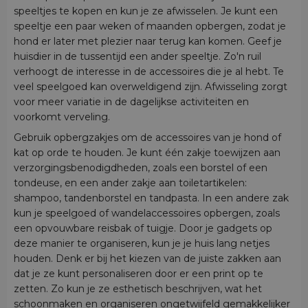
speeltjes te kopen en kun je ze afwisselen. Je kunt een
speeltje een paar weken of maanden opbergen, zodat je
hond er later met plezier naar terug kan komen. Geef je
huisdier in de tussentijd een ander speeltje. Zo'n ruil
verhoogt de interesse in de accessoires die je al hebt. Te
veel speelgoed kan overweldigend zijn. Afwisseling zorgt
voor meer variatie in de dagelijkse activiteiten en
voorkomt verveling.
Gebruik opbergzakjes om de accessoires van je hond of
kat op orde te houden. Je kunt één zakje toewijzen aan
verzorgingsbenodigdheden, zoals een borstel of een
tondeuse, en een ander zakje aan toiletartikelen:
shampoo, tandenborstel en tandpasta. In een andere zak
kun je speelgoed of wandelaccessoires opbergen, zoals
een opvouwbare reisbak of tuigje. Door je gadgets op
deze manier te organiseren, kun je je huis lang netjes
houden. Denk er bij het kiezen van de juiste zakken aan
dat je ze kunt personaliseren door er een print op te
zetten. Zo kun je ze esthetisch beschrijven, wat het
schoonmaken en organiseren ongetwijfeld gemakkelijker