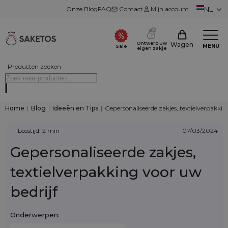
Onze Blog
FAQ
Contact
Mijn account
NL
Ontwerp uw
Wagen
MENU
Sale
eigen zakje
Producten zoeken
Home
|
Blog
|
Ideeën en Tips
|
Gepersonaliseerde zakjes, textielverpakkin
Leestijd: 2 min
07/03/2024
Gepersonaliseerde zakjes,
textielverpakking voor uw
bedrijf
Onderwerpen: