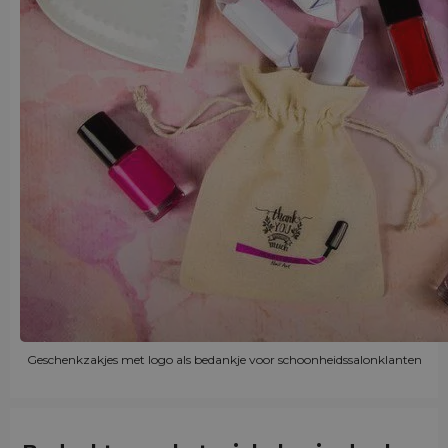
Geschenkzakjes met logo als bedankje voor schoonheidssalonklanten