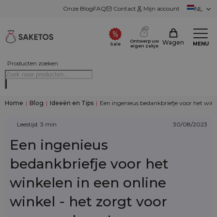
Onze Blog
FAQ
Contact
Mijn account
NL
Ontwerp uw
Wagen
MENU
Sale
eigen zakje
Producten zoeken
Home
|
Blog
|
Ideeën en Tips
|
Een ingenieus bedankbriefje voor het wink
Leestijd: 3 min
30/08/2023
Een ingenieus
bedankbriefje voor het
winkelen in een online
winkel - het zorgt voor