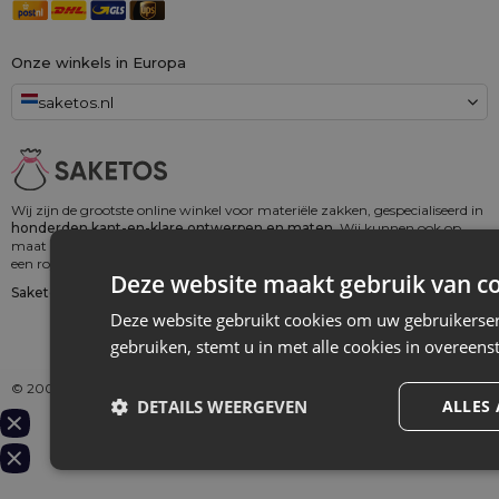
Onze winkels in Europa
saketos.nl
Wij zijn de grootste online winkel voor materiële zakken, gespecialiseerd in
honderden kant-en-klare ontwerpen en maten.
Wij kunnen ook op
maat gemaakte bedrukking op zakken aanbieden. Daarnaast bieden wij
een royaal
100 dagen herroepingsrecht!
Deze website maakt gebruik van co
Saketos
- Zet je ideeën in onze zakjes
Deze website gebruikt cookies om uw gebruikerser
gebruiken, stemt u in met alle cookies in overee
© 2006 - 2026 SAKETOS
DETAILS WEERGEVEN
ALLES