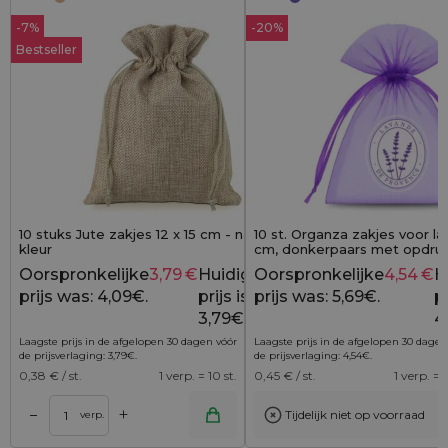
-7%
-20%
Bestseller
10 stuks Jute zakjes 12 x 15 cm - natuurlijke
10 st. Organza zakjes voor la
kleur
cm, donkerpaars met opdru
Provence"
Oorspronkelijke
3,79
€
Huidige
Oorspronkelijke
4,54
€
H
4,09
€
prijs was: 4,09€.
prijs is:
prijs was: 5,69€.
pr
3,79€.
4
Laagste prijs in de afgelopen 30 dagen vóór
Laagste prijs in de afgelopen 30 dagen
de prijsverlaging:
3,79
€
.
de prijsverlaging:
4,54
€
.
0,38
€ / st.
1 verp. = 10 st.
0,45
€ / st.
1 verp. = 1
+
–
Tijdelijk niet op voorraad
Toevoegen aan winkelwagen
Toevoegen aan wi
verp.