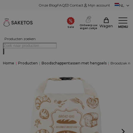
Onze Blog
FAQ
Contact
Mijn account
NL
Ontwerp uw
Wagen
MENU
Sale
eigen zakje
Producten zoeken
Home
|
Producten
|
Boodschappentassen met hengsels
|
Broodzak met