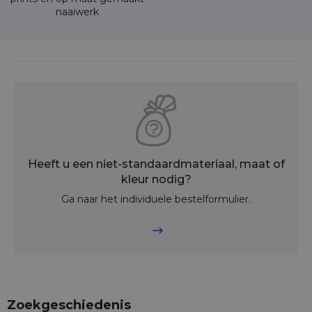
Voor een goede hygiëne is regelmatig onderhoud belangrijk.
naaiwerk
Schud kruimels na gebruik uit de zak en neem de
binnenkant af met een vochtige doek. Bij sterkere vervuiling
kan de zak voorzichtig worden gewassen volgens de
onderhoudsinstructies. Gebruik bij voorkeur geen sterk
geparfumeerde wasmiddelen, zodat brood geen
ongewenste geur opneemt.
Technische specificaties
Kenmerk
Specificatie
Katoenen broodzak / broodtas voor brood
Heeft u een niet-standaardmateriaal, maat of
Producttype
en gebak
kleur nodig?
Verkoopeenheid
1 herbruikbare stoffen broodzak
Ga naar het individuele bestelformulier.
Buitenmateriaal
100% katoen, 130 g/m²
TPU-coating, geschikt voor contact met
Binnenlaag
voedsel
Afmeting
32 x 42 cm, productietolerantie +/- 5%
Sluiting
Snelle sluitclip
Opdruk
Ja, op één zijde van de zak
Horeca, bakkerijen, hotels, catering, B&B's,
Gebruik
winkels en thuisgebruik
Zoekgeschiedenis