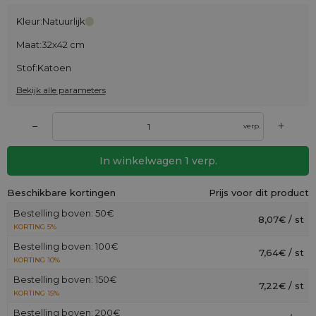
Kleur:
Natuurlijk
Maat:
32x42 cm
Stof:
Katoen
Bekijk alle parameters
+
–
verp.
In winkelwagen
1
verp.
Beschikbare kortingen
Prijs voor dit product
Bestelling boven: 50€
8,07€ / st
KORTING 5%
Bestelling boven: 100€
7,64€ / st
KORTING 10%
Bestelling boven: 150€
7,22€ / st
KORTING 15%
Bestelling boven: 200€