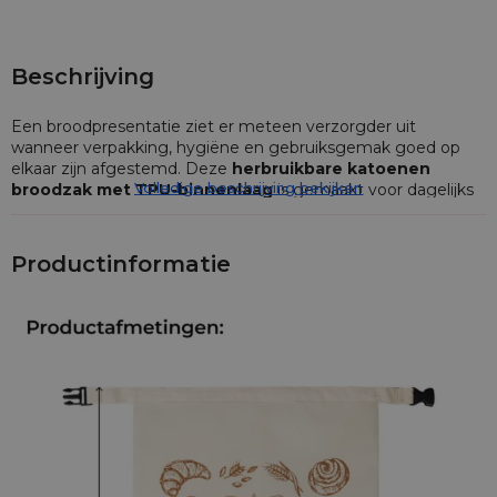
Beschrijving
Een broodpresentatie ziet er meteen verzorgder uit
wanneer verpakking, hygiëne en gebruiksgemak goed op
elkaar zijn afgestemd. Deze
herbruikbare katoenen
Volledige beschrijving bekijken
broodzak met TPU-binnenlaag
is gemaakt voor dagelijks
gebruik in bakkerijen, hotels, horeca, catering en thuis. De
zak helpt brood en andere bakwaren praktisch te bewaren,
terwijl de natuurlijke katoenen buitenzijde zorgt voor een
Productinformatie
rustige, ambachtelijke uitstraling.
Katoenen broodzak 32 x 42 cm met TPU-
coating en snelle sluitclip
Deze
katoenen broodzak van 32 x 42 cm
is een slimme
keuze voor wie brood wil bewaren zonder telkens
wegwerpzakken te gebruiken. De buitenkant bestaat uit
100% katoen
, terwijl de binnenzijde is voorzien van een
gladde
TPU-coating
. Die combinatie maakt de zak geschikt