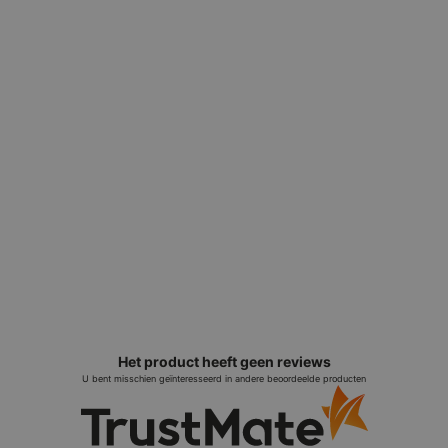
Niet beschikbaar bij dit model vanwege de
Personalisatie
TPU-binnenlaag
Het product heeft geen reviews
U bent misschien geïnteresseerd in andere beoordeelde producten