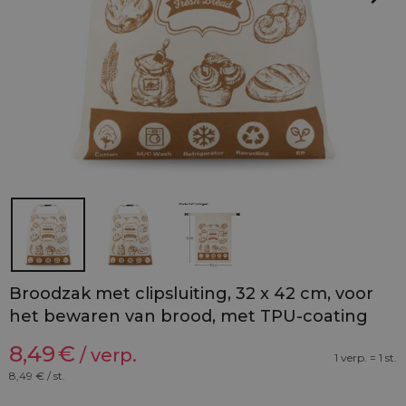
Broodzak met clipsluiting, 32 x 42 cm, voor
het bewaren van brood, met TPU-coating
8,49
€
/ verp.
1 verp. = 1 st.
8,49
€ / st.