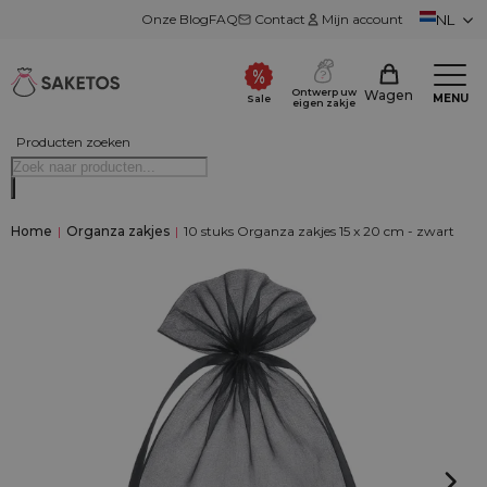
Onze Blog
FAQ
Contact
Mijn account
NL
Ontwerp uw
Wagen
MENU
Sale
eigen zakje
Producten zoeken
Home
|
Organza zakjes
|
10 stuks Organza zakjes 15 x 20 cm - zwart