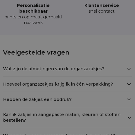
Personalisatie
Klantenservice
beschikbaar
snel contact
prints en op maat gemaakt
naaiwerk
10 stuks Organza zakjes 15 x 20 cm - zwar
Veelgestelde vragen
ORB-1520-BKX-271
Wat zijn de afmetingen van de organzazakjes?
De afmetingen van de organzazakjes zijn 15 cm bij 20 cm. Houd er
rekening mee dat elk zakje handgemaakt is, waardoor de
Hoeveel organzazakjes krijg ik in één verpakking?
werkelijke grootte kan variëren met +/- 1 cm.
Eén verpakking bevat 10 organzazakjes.
Hebben de zakjes een opdruk?
De zakjes zijn effen van kleur en hebben geen opdruk.
Kan ik zakjes in aangepaste maten, kleuren of stoffen
bestellen?
Ja, we bieden de mogelijkheid om zakjes in aangepaste maten,
kleuren of stoffen te bestellen. Gebruik hiervoor ons formulier