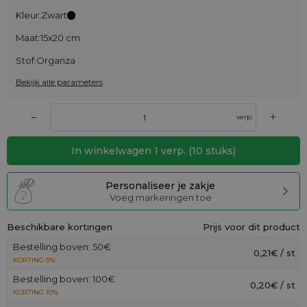
Kleur:
Zwart
Maat:
15x20 cm
Stof:
Organza
Bekijk alle parameters
+
–
verp.
In winkelwagen
1
verp.
(
10
stuks)
Personaliseer je zakje
Voeg markeringen toe
Beschikbare kortingen
Prijs voor dit product
Bestelling boven: 50€
0,21€ / st
KORTING 5%
Bestelling boven: 100€
0,20€ / st
KORTING 10%