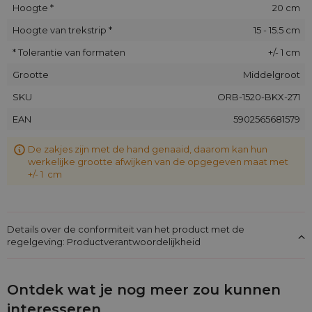
Hoogte *
20 cm
Hoogte van trekstrip *
15 - 15.5 cm
* Tolerantie van formaten
+/- 1 cm
Grootte
Middelgroot
SKU
ORB-1520-BKX-271
EAN
5902565681579
De zakjes zijn met de hand genaaid, daarom kan hun
werkelijke grootte afwijken van de opgegeven maat met
+/- 1 cm
Details over de conformiteit van het product met de
regelgeving: Productverantwoordelijkheid
Ontdek wat je nog meer zou kunnen
interesseren