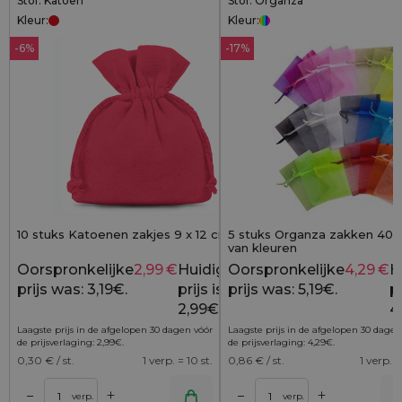
Stof: Katoen
Stof: Organza
Kleur:
Kleur:
-6%
-17%
10 stuks Katoenen zakjes 9 x 12 cm - rood
5 stuks Organza zakken 40 x
van kleuren
Oorspronkelijke
2,99
€
Huidige
Oorspronkelijke
4,29
€
H
3,19
€
prijs was: 3,19€.
prijs is:
prijs was: 5,19€.
pr
2,99€.
4
Laagste prijs in de afgelopen 30 dagen vóór
Laagste prijs in de afgelopen 30 dagen
de prijsverlaging:
2,99
€
.
de prijsverlaging:
4,29
€
.
0,30
€ / st.
1 verp. = 10 st.
0,86
€ / st.
1 verp. =
+
+
–
–
lwagen
Toevoegen aan winkelwagen
Toevoegen aan wi
verp.
verp.