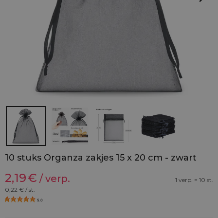
10 stuks Organza zakjes 15 x 20 cm - zwart
2,19
€
/ verp.
1 verp. = 10 st.
0,22
€ / st.
5.0