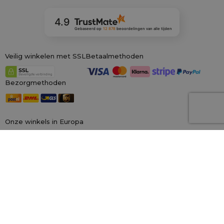
4.9
Gebaseerd op
12 878
beoordelingen
van alle tijden
Veilig winkelen met SSL
Betaalmethoden
Bezorgmethoden
Onze winkels in Europa
saketos.nl
Wij zijn de grootste online winkel voor materiële zakken, gespecialiseerd in
honderden kant-en-klare ontwerpen en maten.
Wij kunnen ook op
maat gemaakte bedrukking op zakken aanbieden. Daarnaast bieden wij
een royaal
100 dagen herroepingsrecht!