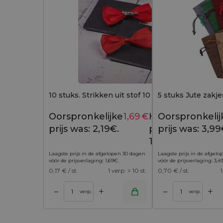
10 stuks. Strikken uit stof 10 x 5 cm - rood
5 stuks Jute zakje
Oorspronkelijke
1,69
€
Huidige
Oorspronkelij
2,19
€
prijs was: 2,19€.
prijs is:
prijs was: 3,99
1,69€.
Laagste prijs in de afgelopen 30 dagen
Laagste prijs in de afgel
vóór de prijsverlaging:
1,69
€
.
vóór de prijsverlaging:
3,4
0,17
€ / st.
1 verp. = 10 st.
0,70
€ / st.
1
+
+
–
–
 winkelwagen
Toevoegen aan winkelwagen
Toevoegen aan w
verp.
verp.