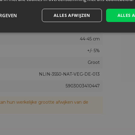
1
ERGEVEN
ALLES AFWIJZEN
ALLES 
35 cm
50 cm
44-45 cm
+/- 5%
Groot
NLIN-3550-NAT-VEG-DE-013
5903003410447
an hun werkelijke grootte afwijken van de