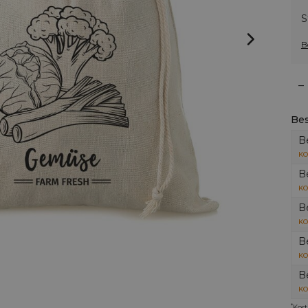
S
B
–
Bes
B
KO
B
KO
B
KO
B
KO
B
KO
*
Kort