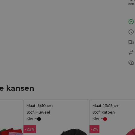
een 
ge kansen
Maat: 8x10 cm
Maat: 13x18 cm
Stof: Fluweel
Stof: Katoen
Kleur:
Kleur:
-22%
-2%