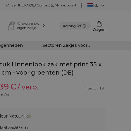
Onze Blog
FAQ
Contact
Mijn account
NL
Ontwerp uw
Korting:
0%
eigen zakje
Wagen
legenheden
Sectoren Zakjes voor...
stuk Linnenlook zak met print 35 x
 cm - voor groenten (DE)
,39
€
/ verp.
1 verp. = 1 st.
€ / st.
leur:
Natuurlijk
aat:
35x50 cm