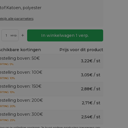
tof:
Katoen, polyester
ekijk alle parameters
+
In winkelwagen
1
verp.
verp.
chikbare kortingen
Prijs voor dit product
estelling boven: 50€
3,22€ / st
RTING 5%
estelling boven: 100€
3,05€ / st
RTING 10%
estelling boven: 150€
2,88€ / st
RTING 15%
estelling boven: 200€
2,71€ / st
RTING 20%
estelling boven: 300€
2,54€ / st
RTING 25%
ing op je volledige aankoop. Je kunt andere producten toevoegen om