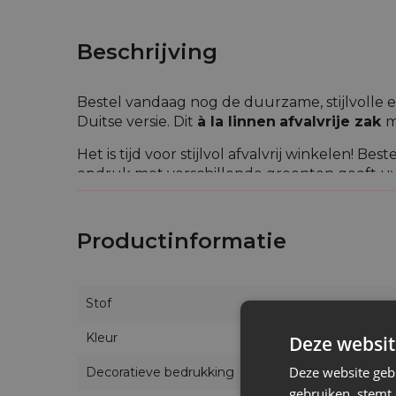
Beschrijving
Bestel vandaag nog de duurzame, stijlvolle e
Duitse versie. Dit
à la linnen
afvalvrije zak
m
Het is tijd voor stijlvol afvalvrij winkelen! 
opdruk met verschillende groenten geeft uw 
aangenamer maken. Deze leuke verpakking k
De duurzame, herbruikbare zak die hier wor
Productinformatie
afmetingen van
35 x 50 cm
. De zak heeft e
comfortabel kan worden gesloten en geope
Alle onze zakjes zijn handgemaakt. De plaats
Stof
foto's getoonde plaats.
Kleur
Deze websit
In het aanbod van onze winkel vind je goedk
toevoeging van synthetische vezels) maar oo
Deze website geb
Decoratieve bedrukking
gebruiken, stemt