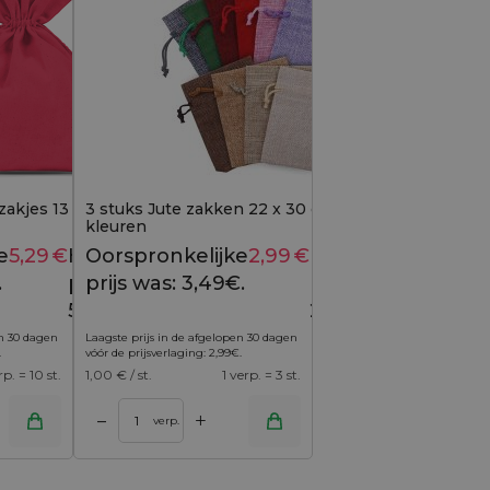
akjes 13 x 18 cm - rood
3 stuks Jute zakken 22 x 30 cm - mix van
kleuren
e
5,29
€
Huidige
Oorspronkelijke
2,99
€
Huidige
5,39
€
3,49
€
.
prijs is:
prijs was: 3,49€.
prijs is:
5,29€.
2,99€.
en 30 dagen
Laagste prijs in de afgelopen 30 dagen
.
vóór de prijsverlaging:
2,99
€
.
rp. = 10 st.
1,00
€ / st.
1 verp. = 3 st.
+
–
verp.