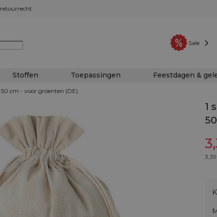
retourrecht
Sale
Stoffen
Toepassingen
Feestdagen & ge
x 50 cm - voor groenten (DE)
1 
50
3
3,39
K
M