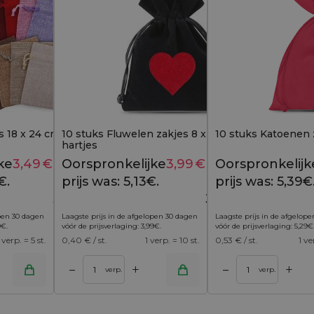
s 18 x 24 cm - kleurenmix
10 stuks Fluwelen zakjes 8 x 10 cm - zwart -
10 stuks Katoenen z
hartjes
ke
3,49
€
Huidige
Oorspronkelijke
3,99
€
Huidige
Oorspronkelijk
3,99
€
5,13
€
€.
prijs is:
prijs was: 5,13€.
prijs is:
prijs was: 5,39€
3,49€.
3,99€.
open 30 dagen
Laagste prijs in de afgelopen 30 dagen
Laagste prijs in de afgelop
9
€
.
vóór de prijsverlaging:
3,99
€
.
vóór de prijsverlaging:
5,29
€
 verp. = 5 st.
0,40
€ / st.
1 verp. = 10 st.
0,53
€ / st.
1 ve
+
+
–
–
inkelwagen
Toevoegen aan winkelwagen
verp.
verp.