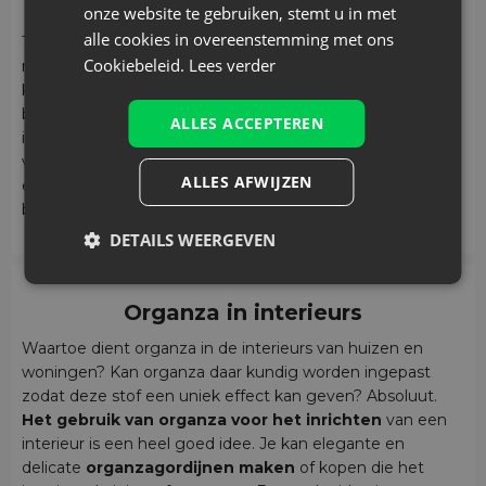
Bloemen van organza
onze website te gebruiken, stemt u in met
alle cookies in overeenstemming met ons
Ten tweede kunnen van organza manueel kunstmatige,
Cookiebeleid.
Lees verder
maar heel effectvolle bloemen gemaakt worden die
kunnen dienen als decoratie op een tafel of in een
bijouteriekistje, maar ook als een personaliserend element
ALLES ACCEPTEREN
in de styling - de bloem kan aan kleding worden
vastgenaaid of erop worden bevestigd door middel van
ALLES AFWIJZEN
een veiligheidsspeld, op die manier een prachtige, unieke
broche vormend.
DETAILS WEERGEVEN
Organza in interieurs
Waartoe dient organza in de interieurs van huizen en
woningen? Kan organza daar kundig worden ingepast
zodat deze stof een uniek effect kan geven? Absoluut.
Het gebruik van organza voor het inrichten
van een
interieur is een heel goed idee. Je kan elegante en
delicate
organzagordijnen maken
of kopen die het