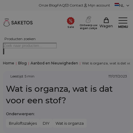
Onze Blog
FAQ
Contact
Mijn account
NL
Ontwerp uw
Wagen
MENU
Sale
eigen zakje
Producten zoeken
Home
|
Blog
|
Aanbod en Nieuwigheden
|
Wat is organza, wat is dat voo
Leestijd: 5 min
17/07/2023
Wat is organza, wat is dat
voor een stof?
Onderwerpen:
Bruiloftszakjes
DIY
Wat is organza