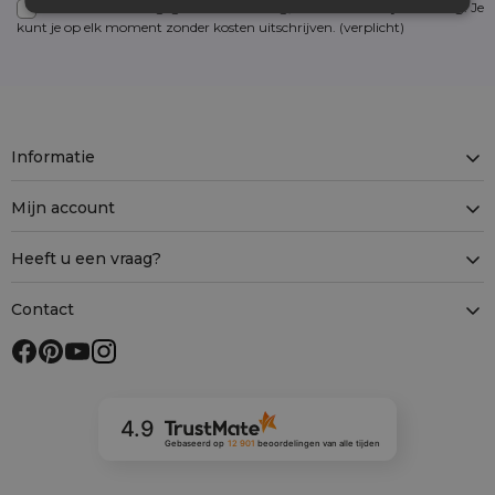
Voor details over gegevensverwerking, zie onze Privacyverklaring. Je
kunt je op elk moment zonder kosten
uitschrijven
. (verplicht)
Informatie
Mijn account
Heeft u een vraag?
Contact
4.9
Gebaseerd op
12 901
beoordelingen
van alle tijden