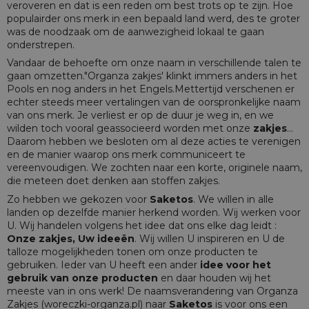
veroveren en dat is een reden om best trots op te zijn. Hoe
populairder ons merk in een bepaald land werd, des te groter
was de noodzaak om de aanwezigheid lokaal te gaan
onderstrepen.
Vandaar de behoefte om onze naam in verschillende talen te
gaan omzetten."Organza zakjes' klinkt immers anders in het
Pools en nog anders in het Engels.Mettertijd verschenen er
echter steeds meer vertalingen van de oorspronkelijke naam
van ons merk. Je verliest er op de duur je weg in, en we
wilden toch vooral geassocieerd worden met onze
zakjes
...
Daarom hebben we besloten om al deze acties te verenigen
en de manier waarop ons merk communiceert te
vereenvoudigen. We zochten naar een korte, originele naam,
die meteen doet denken aan stoffen zakjes.
Zo hebben we gekozen voor
Saketos
. We willen in alle
landen op dezelfde manier herkend worden. Wij werken voor
U. Wij handelen volgens het idee dat ons elke dag leidt :
Onze zakjes, Uw ideeën
. Wij willen U inspireren en U de
talloze mogelijkheden tonen om onze producten te
gebruiken. Ieder van U heeft een ander
idee voor het
gebruik van onze producten
en daar houden wij het
meeste van in ons werk! De naamsverandering van Organza
Zakjes (woreczki-organza.pl) naar
Saketos
is voor ons een