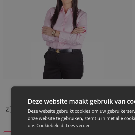
Bij Saketos bieden we zakjes die
Deze website maakt gebruik van co
zijn afgestemd op de verschillende
Deze website gebruikt cookies om uw gebruikerserv
behoeften van onze klanten.
onze website te gebruiken, stemt u in met alle co
ons Cookiebeleid.
Lees verder