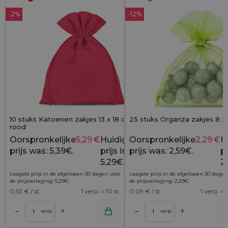
-2%
-12%
10 stuks Katoenen zakjes 13 x 18 cm -
25 stuks Organza zakjes 8 x
rood
Oorspronkelijke
5,29
€
Huidige
Oorspronkelijke
2,29
€
H
5,39
€
prijs was: 5,39€.
prijs is:
prijs was: 2,59€.
pr
5,29€.
2
Laagste prijs in de afgelopen 30 dagen vóór
Laagste prijs in de afgelopen 30 dagen
de prijsverlaging:
5,29
€
.
de prijsverlaging:
2,29
€
.
0,53
€ / st.
1 verp. = 10 st.
0,09
€ / st.
1 verp. = 2
+
+
–
–
lwagen
Toevoegen aan winkelwagen
Toevoegen aan wi
verp.
verp.