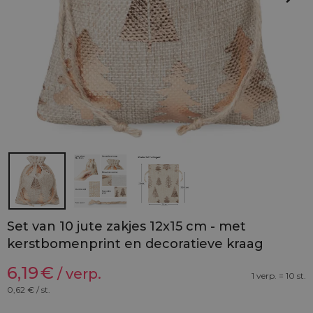
Set van 10 jute zakjes 12x15 cm - met
kerstbomenprint en decoratieve kraag
6,19
€
/ verp.
1 verp. = 10 st.
0,62
€ / st.