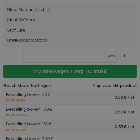
Kleur:
Natuurlijk licht
Maat:
12x15 cm
Stof:
Jute
Bekijk alle parameters
+
–
verp.
In winkelwagen
1
verp.
(
10
stuks)
Beschikbare kortingen
Prijs voor dit product
Bestelling boven: 50€
0,59€ / st
KORTING 5%
Bestelling boven: 100€
0,56€ / st
KORTING 10%
Bestelling boven: 150€
0,53€ / st
KORTING 15%
Bestelling boven: 200€