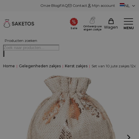
Onze Blog
FAQ
Contact
Mijn account
NL
Ontwerp uw
Wagen
MENU
Sale
eigen zakje
Producten zoeken
Home
|
Gelegenheden zakjes
|
Kerst zakjes
|
Set van 10 jute zakjes 12x