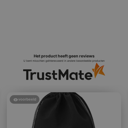
Het product heeft geen reviews
U bent misschien geïnteresseerd in andere beoordeelde producten
voorbeeld