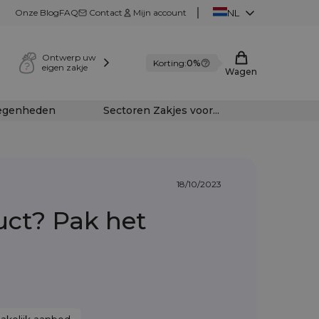
Onze Blog
FAQ
Contact
Mijn account
NL
Ontwerp uw
Korting:
0%
eigen zakje
Wagen
legenheden
Sectoren Zakjes voor...
18/10/2023
uct? Pak het