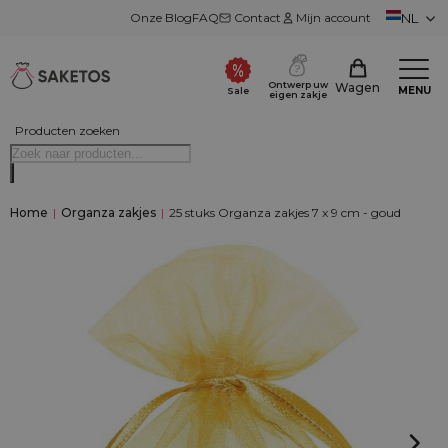
Onze Blog
FAQ
Contact
Mijn account
NL
Ontwerp uw
Wagen
MENU
Sale
eigen zakje
Producten zoeken
Home
|
Organza zakjes
|
25 stuks Organza zakjes 7 x 9 cm - goud