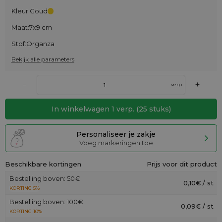
Kleur:
Goud
Maat:
7x9 cm
Stof:
Organza
Bekijk alle parameters
+
–
verp.
In winkelwagen
1
verp.
(
25
stuks)
Personaliseer je zakje
Voeg markeringen toe
Beschikbare kortingen
Prijs voor dit product
Bestelling boven: 50€
0,10€ / st
KORTING 5%
Bestelling boven: 100€
0,09€ / st
KORTING 10%