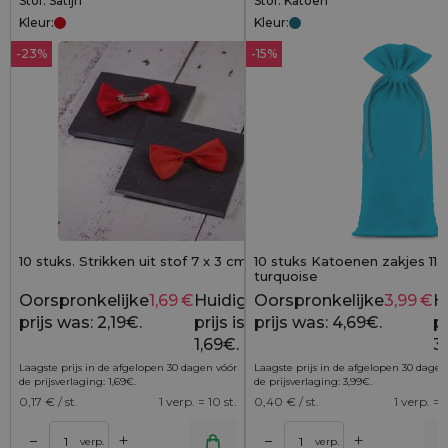
Stof: Satijn
Stof: Katoen
Kleur:
Kleur:
-23%
-15%
10 stuks. Strikken uit stof 7 x 3 cm - rood
10 stuks Katoenen zakjes 11 
turquoise
Oorspronkelijke
1,69
€
Huidige
Oorspronkelijke
3,99
€
H
2,19
€
prijs was: 2,19€.
prijs is:
prijs was: 4,69€.
pr
1,69€.
3
Laagste prijs in de afgelopen 30 dagen vóór
Laagste prijs in de afgelopen 30 dagen
de prijsverlaging:
1,69
€
.
de prijsverlaging:
3,99
€
.
0,17
€ / st.
1 verp. = 10 st.
0,40
€ / st.
1 verp. = 1
+
+
–
–
lwagen
Toevoegen aan winkelwagen
Toevoegen aan wi
verp.
verp.