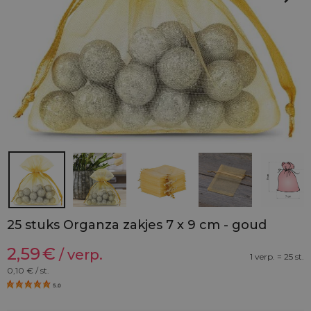
25 stuks Organza zakjes 7 x 9 cm - goud
2,59
€
/ verp.
1 verp. = 25 st.
0,10
€ / st.
5.0