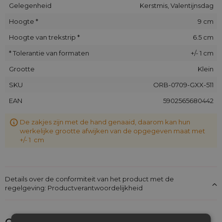
Gelegenheid
Kerstmis, Valentijnsdag
Hoogte *
9 cm
Hoogte van trekstrip *
6.5 cm
* Tolerantie van formaten
+/- 1 cm
Grootte
Klein
SKU
ORB-0709-GXX-511
EAN
5902565680442
De zakjes zijn met de hand genaaid, daarom kan hun
werkelijke grootte afwijken van de opgegeven maat met
+/- 1 cm
Details over de conformiteit van het product met de
regelgeving: Productverantwoordelijkheid
Ontdek wat je nog meer zou kunnen