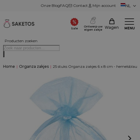
Onze Blog
FAQ
Contact
Mijn account
NL
Ontwerp uw
Wagen
MENU
Sale
eigen zakje
Producten zoeken
Home
|
Organza zakjes
|
25 stuks Organza zakjes 6 x 8 cm - hemelsblau