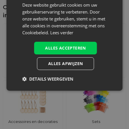
Deze website gebruikt cookies om uw
Ontdek wat je nog meer zou kunnen
gebruikerservaring te verbeteren. Door
interesseren
onze website te gebruiken, stemt u in met
alle cookies in overeenstemming met ons
Cookiebeleid.
Lees verder
ALLES ACCEPTEREN
ALLES AFWIJZEN
Adventskalenders
Katoenen zakjes
DETAILS WEERGEVEN
Accessoires en decoraties
Sets