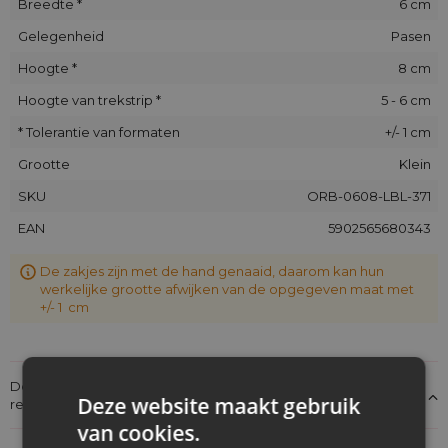
Breedte *
6 cm
Gelegenheid
Pasen
Hoogte *
8 cm
Hoogte van trekstrip *
5 - 6 cm
* Tolerantie van formaten
+/- 1 cm
Grootte
Klein
SKU
ORB-0608-LBL-371
EAN
5902565680343
De zakjes zijn met de hand genaaid, daarom kan hun
werkelijke grootte afwijken van de opgegeven maat met
+/- 1 cm
Details over de conformiteit van het product met de
Deze website maakt gebruik
regelgeving: Productverantwoordelijkheid
van cookies.