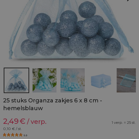
25 stuks Organza zakjes 6 x 8 cm -
hemelsblauw
2,49
€
/ verp.
1 verp. = 25 st.
0,10
€ / st.
5.0