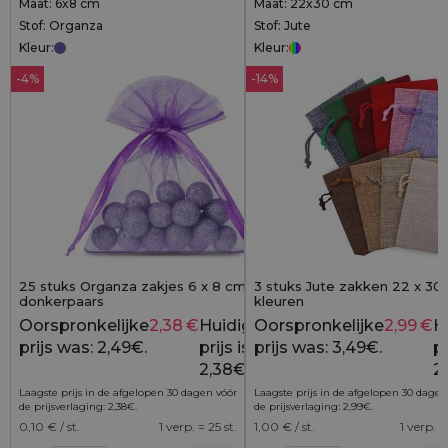
Maat: 6x8 cm
Maat: 22x30 cm
Stof: Organza
Stof: Jute
Kleur:
Kleur:
-4%
-14%
25 stuks Organza zakjes 6 x 8 cm -
3 stuks Jute zakken 22 x 30 
donkerpaars
kleuren
Oorspronkelijke
2,38
€
Huidige
Oorspronkelijke
2,99
€
H
2,49
€
prijs was: 2,49€.
prijs is:
prijs was: 3,49€.
pr
2,38€.
2
Laagste prijs in de afgelopen 30 dagen vóór
Laagste prijs in de afgelopen 30 dagen
de prijsverlaging:
2,38
€
.
de prijsverlaging:
2,99
€
.
0,10
€ / st.
1 verp. = 25 st.
1,00
€ / st.
1 verp. =