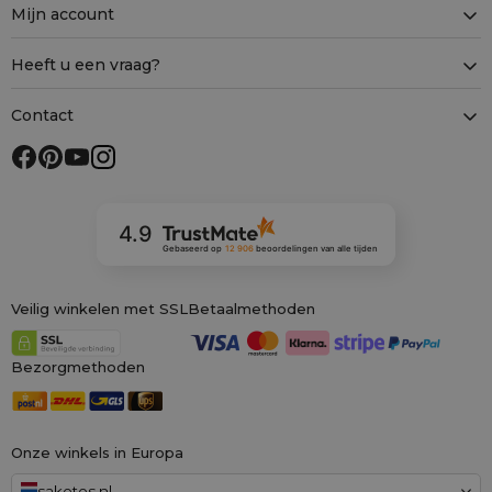
Mijn account
Heeft u een vraag?
Contact
4.9
Gebaseerd op
12 906
beoordelingen
van alle tijden
Veilig winkelen met SSL
Betaalmethoden
Bezorgmethoden
Onze winkels in Europa
saketos.nl