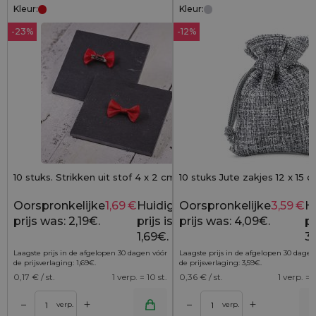
Kleur:
Kleur:
-23%
-12%
10 stuks. Strikken uit stof 4 x 2 cm - rood
10 stuks Jute zakjes 12 x 15 cm
Oorspronkelijke
1,69
€
Huidige
Oorspronkelijke
3,59
€
H
2,19
€
prijs was: 2,19€.
prijs is:
prijs was: 4,09€.
pr
1,69€.
3,
Laagste prijs in de afgelopen 30 dagen vóór
Laagste prijs in de afgelopen 30 dagen
de prijsverlaging:
1,69
€
.
de prijsverlaging:
3,59
€
.
0,17
€ / st.
1 verp. = 10 st.
0,36
€ / st.
1 verp. = 1
+
+
–
–
lwagen
Toevoegen aan winkelwagen
Toevoegen aan wi
verp.
verp.