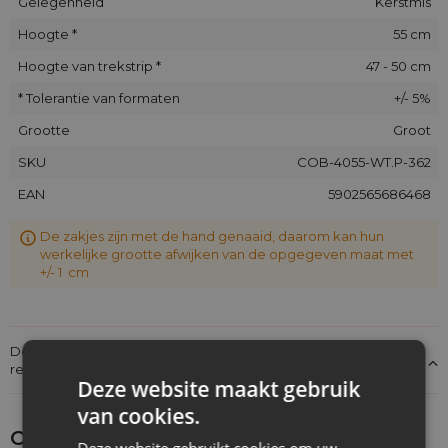
Gelegenheid
Kerstmis
Hoogte *
55 cm
Hoogte van trekstrip *
47 - 50 cm
* Tolerantie van formaten
+/- 5%
Grootte
Groot
SKU
COB-4055-WT.P-362
EAN
5902565686468
De zakjes zijn met de hand genaaid, daarom kan hun
werkelijke grootte afwijken van de opgegeven maat met
+/- 1 cm
Details over de conformiteit van het product met de
regelgeving: Productverantwoordelijkheid
Deze website maakt gebruik
van cookies.
Ontdek wat je nog meer zou kunnen
Deze website gebruikt cookies om uw