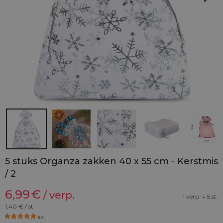
5 stuks Organza zakken 40 x 55 cm - Kerstmis
/ 2
6,99
€
/ verp.
1 verp. = 5 st.
1,40
€ / st.
5.0