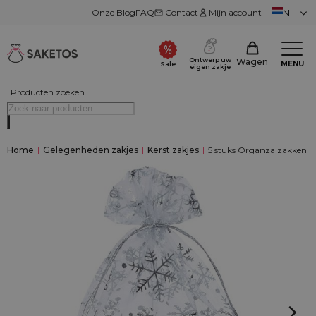
Onze Blog
FAQ
Contact
Mijn account
NL
Ontwerp uw
Wagen
MENU
Sale
eigen zakje
Producten zoeken
Home
|
Gelegenheden zakjes
|
Kerst zakjes
|
5 stuks Organza zakken 40