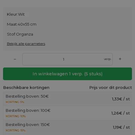
Kleur:
Wit
Maat:
40x55 cm
Stof:
Organza
Bekijk alle parameters
+
–
verp.
In winkelwagen
1
verp.
(
5
stuks)
Beschikbare kortingen
Prijs voor dit product
Bestelling boven: 50€
1,33€ / st
KORTING 5%
Bestelling boven: 100€
1,26€ / st
KORTING 10%
Bestelling boven: 150€
1,19€ / st
KORTING 15%