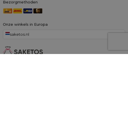
Bezorgmethoden
Onze winkels in Europa
saketos.nl
Wij zijn de grootste online winkel voor materiële zakken, gespecialiseerd in
honderden kant-en-klare ontwerpen en maten.
Wij kunnen ook op
maat gemaakte bedrukking op zakken aanbieden. Daarnaast bieden wij
een royaal
100 dagen herroepingsrecht!
Saketos
- Zet je ideeën in onze zakjes
© 2006 - 2026 SAKETOS