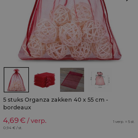
5 stuks Organza zakken 40 x 55 cm -
bordeaux
4,69
€
/ verp.
1 verp. = 5 st.
0,94
€ / st.