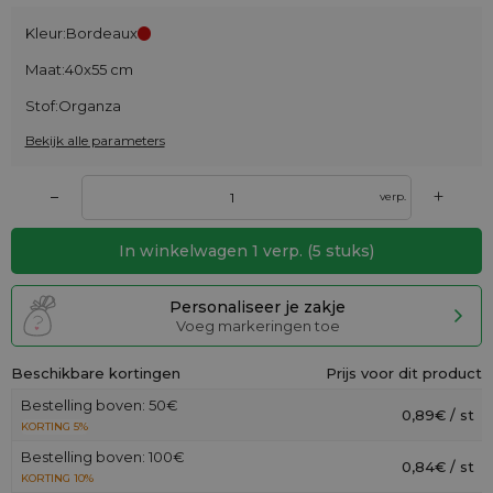
Kleur:
Bordeaux
Maat:
40x55 cm
Stof:
Organza
Bekijk alle parameters
+
–
verp.
In winkelwagen
1
verp.
(
5
stuks)
Personaliseer je zakje
Voeg markeringen toe
Beschikbare kortingen
Prijs voor dit product
Bestelling boven: 50€
0,89€ / st
KORTING 5%
Bestelling boven: 100€
0,84€ / st
KORTING 10%