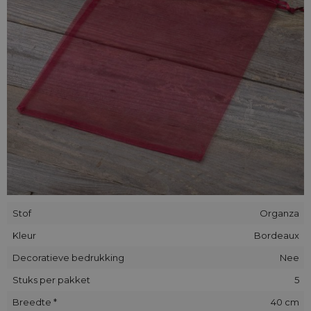
die in elke situatie tot hun recht komen.
Stof
Organza
Kleur
Bordeaux
Decoratieve bedrukking
Nee
Stuks per pakket
5
Breedte *
40 cm