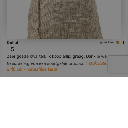
Detlef
geverifieerd
5
Zeer goede kwaliteit. Ik koop altijd graag. Dank je wel
Beoordeling van een soortgelijk product:
1 stuk Jute zak 30
x 40 cm - natuurlijke kleur
5/26/2026
0
0
bekijk het product
Toon origineel
voorbeeld