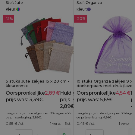
Stof: Jute
Stof: Organza
Kleur:
Kleur:
-15%
-20%
5 stuks Jute zakjes 15 x 20 cm -
10 stuks Organza zakjes 9 x 
kleurenmix
donkerpaars met druk (lavend
Oorspronkelijke
2,89
€
Huidige
Oorspronkelijke
4,54
€
H
3,39
€
prijs was: 3,39€.
prijs is:
prijs was: 5,69€.
pr
2,89€.
4
Laagste prijs in de afgelopen 30 dagen vóór
Laagste prijs in de afgelopen 30 dagen
de prijsverlaging:
2,89
€
.
de prijsverlaging:
4,54
€
.
0,58
€ / st.
1 verp. = 5 st.
0,45
€ / st.
1 verp. = 1