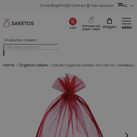
Onze Blog
FAQ
Contact
Mijn account
NL
Ontwerp uw
Wagen
MENU
Sale
eigen zakje
Producten zoeken
Home
|
Organza zakjes
|
5 stuks Organza zakken 40 x 55 cm - bordeaux