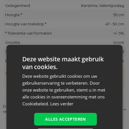
Gelegenheid
Kerstmis, Valentijnsdag
Hoogte *
55 cm
Hoogte van trekstrip *
47 - 50 cm
* Tolerantie van formaten
+/- 5%
Grootte
Groot
SKU
ORB-4055-BGX-061
Deze website maakt gebruik
EAN
5902565682194
van cookies.
De zakjes zijn met de hand genaaid, daarom kan hun
Deze website gebruikt cookies om uw
werkelijke grootte afwijken van de opgegeven maat met
gebruikerservaring te verbeteren. Door
+/- 1 cm
onze website te gebruiken, stemt u in met
alle cookies in overeenstemming met ons
Cookiebeleid.
Lees verder
Details over de conformiteit van het product met de
regelgeving: Productverantwoordelijkheid
ALLES ACCEPTEREN