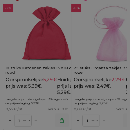
-2%
-8%
10 stuks Katoenen zakjes 13 x 18 cm -
25 stuks Organza zakjes 7 x
rood
roze
Oorspronkelijke
5,29
€
Huidige
Oorspronkelijke
2,29
€
H
5,39
€
prijs was: 5,39€.
prijs is:
prijs was: 2,49€.
pr
5,29€.
2
Laagste prijs in de afgelopen 30 dagen vóór
Laagste prijs in de afgelopen 30 dagen
de prijsverlaging:
5,29
€
.
de prijsverlaging:
2,29
€
.
0,53
€ / st.
1 verp. = 10 st.
0,09
€ / st.
1 verp. = 2
+
+
–
–
lwagen
Toevoegen aan winkelwagen
Toevoegen aan wi
verp.
verp.