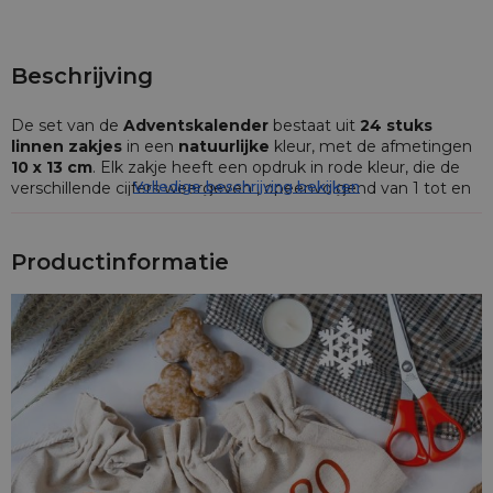
Beschrijving
De set van de
Adventskalender
bestaat uit
24 stuks
linnen zakjes
in een
natuurlijke
kleur, met de afmetingen
10 x 13 cm
. Elk zakje heeft een opdruk in rode kleur, die de
Volledige beschrijving bekijken
verschillende cijfers weergeven , opeenvolgend van 1 tot en
met 24. Het pakket bevat verder ook :
parelkransen
in rode
kleur, 5 stuks witte
decoratieve gespen
die sneeuwvlokken
voorstellen en een jute touwtje waarmee U de kalender aan
Productinformatie
de muur kunt ophangen, bv. boven een open haard.
Wij bieden een complete set aan waarmee U Uw eigen
originele
adventskalender
kunt samenstellen. De
afzonderlijke componenten worden individueel verpakt en in
een gemeenschappelijke organzaverpakking geplaatst. Laat
deze prachtige gewoonte, om de dagen af te tellen van het
begin van de Advent tot Kerstavond, en die al sinds meer
dan 100 jaar een traditie is, dit jaar ook in Uw huis aanwezig
zijn !
Het hier gepresenteerde product onderscheidt zich door zijn