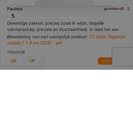
Paulina
geverifieerd
5
Geweldige zakken, precies zoals ik wilde, degelijk
vakmanschap, precisie en duurzaamheid. Ik raad het aan
Beoordeling van een soortgelijk product:
25 stuks Organza
zakjes 7 x 9 cm (SDB) - wit
7/24/2026
0
0
bekijk het product
Toon origineel
voorbeeld