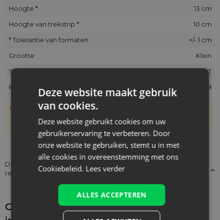
Hoogte *
13 cm
Hoogte van trekstrip *
10 cm
* Tolerantie van formaten
+/- 1 cm
Grootte
Klein
SKU
CA-03-LIN-1013-NAT
EAN
5903003407898
Deze website maakt gebruik
van cookies.
De zakjes zijn met de hand genaaid, daarom kan hun
werkelijke grootte afwijken van de opgegeven maat met
Deze website gebruikt cookies om uw
+/- 1 cm
gebruikerservaring te verbeteren. Door
onze website te gebruiken, stemt u in met
alle cookies in overeenstemming met ons
Details over de conformiteit van het product met de
Cookiebeleid.
Lees verder
regelgeving: Productverantwoordelijkheid
ALLES ACCEPTEREN
Ontdek wat je nog meer zou kunnen