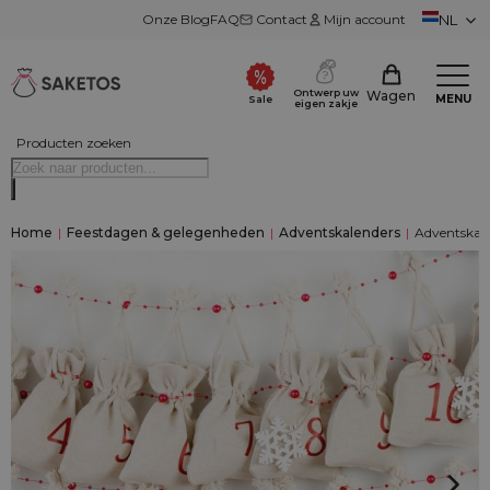
Onze Blog
FAQ
Contact
Mijn account
NL
Ontwerp uw
Wagen
MENU
Sale
eigen zakje
Producten zoeken
Home
|
Feestdagen & gelegenheden
|
Adventskalenders
|
Adventskalen