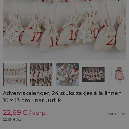
Adventskalender, 24 stuks zakjes à la linnen
10 x 13 cm - natuurlijk
22,69
€
/ verp.
1 verp. = 1 st.
22,69
€ / st.