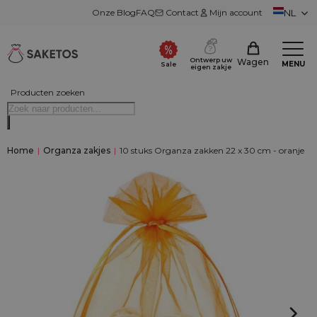
Onze Blog
FAQ
Contact
Mijn account
NL
Ontwerp uw
Wagen
MENU
Sale
eigen zakje
Producten zoeken
Home
|
Organza zakjes
|
10 stuks Organza zakken 22 x 30 cm - oranje