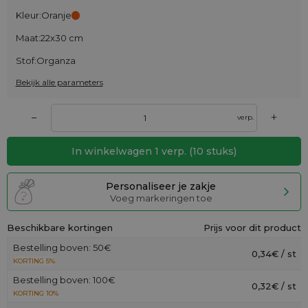
Kleur:
Oranje
Maat:
22x30 cm
Stof:
Organza
Bekijk alle parameters
+
–
verp.
In winkelwagen
1
verp.
(
10
stuks)
Personaliseer je zakje
Voeg markeringen toe
Beschikbare kortingen
Prijs voor dit product
Bestelling boven: 50€
0,34€ / st
KORTING 5%
Bestelling boven: 100€
0,32€ / st
KORTING 10%