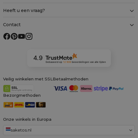
Heeft u een vraag?
Contact
4.9
Gebaseerd op
12 906
beoordelingen
van alle tijden
Veilig winkelen met SSL
Betaalmethoden
Bezorgmethoden
Onze winkels in Europa
saketos.nl