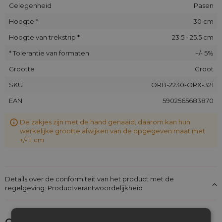
Gelegenheid
Pasen
Hoogte *
30 cm
Hoogte van trekstrip *
23.5 - 25.5 cm
* Tolerantie van formaten
+/- 5%
Grootte
Groot
SKU
ORB-2230-ORX-321
EAN
5902565683870
De zakjes zijn met de hand genaaid, daarom kan hun
werkelijke grootte afwijken van de opgegeven maat met
+/- 1 cm
Details over de conformiteit van het product met de
regelgeving: Productverantwoordelijkheid
Ontdek wat je nog meer zou kunnen