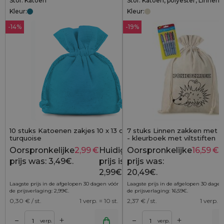
Stof: Katoen
Stof: Katoen, polyester, Linnen
Kleur:
Kleur:
-14%
-19%
10 stuks Katoenen zakjes 10 x 13 cm -
7 stuks Linnen zakken met p
turquoise
- kleurboek met viltstiften
Oorspronkelijke
2,99
€
Huidige
Oorspronkelijke
16,59
€
H
3,49
€
prijs was: 3,49€.
prijs is:
prijs was:
p
2,99€.
20,49€.
1
Laagste prijs in de afgelopen 30 dagen vóór
Laagste prijs in de afgelopen 30 dagen
de prijsverlaging:
2,99
€
.
de prijsverlaging:
16,59
€
.
0,30
€ / st.
1 verp. = 10 st.
2,37
€ / st.
1 verp. =
+
+
–
–
lwagen
Toevoegen aan winkelwagen
Toevoegen aan wi
verp.
verp.