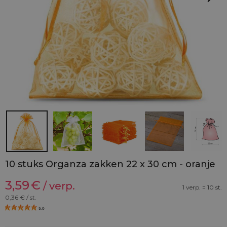
10 stuks Organza zakken 22 x 30 cm - oranje
3,59
€
/ verp.
1 verp. = 10 st.
0,36
€ / st.
5.0