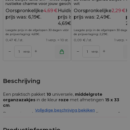
rustieke charme voor jouw geschenken
wit
Oorspronkelijke
4,69
€
Huidige
Oorspronkelijke
2,29
€
H
6,19
€
prijs was: 6,19€.
prijs is:
prijs was: 2,49€.
pr
4,69€.
2
Laagste prijs in de afgelopen 30 dagen vóór
Laagste prijs in de afgelopen 30 dagen
de prijsverlaging:
4,69
€
.
de prijsverlaging:
2,29
€
.
0,47
€ / st.
1 verp. = 10 st.
0,09
€ / st.
1 verp. = 2
+
+
–
–
lwagen
Toevoegen aan winkelwagen
Toevoegen aan wi
verp.
verp.
Beschrijving
Een praktisch pakket
10
universele,
middelgrote
organzazakjes
in de kleur
roze
met afmetingen
15 x 33
cm
.
Volledige beschrijving bekijken
Deze universele collectie is de perfecte aanvulling voor elk
huis - de
organzazakjes
kunnen op heel veel verschillende
manieren worden gebruikt en het aantal stuks in het pakket