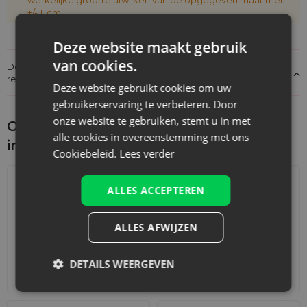
+/- 1 cm
Deze website maakt gebruik
van cookies.
Details over de conformiteit van het product met de
regelgeving: Productverantwoordelijkheid
Deze website gebruikt cookies om uw
gebruikerservaring te verbeteren. Door
onze website te gebruiken, stemt u in met
Ontdek wat je nog meer zou kunnen
alle cookies in overeenstemming met ons
interesseren
Cookiebeleid.
Lees verder
ALLES ACCEPTEREN
ALLES AFWIJZEN
DETAILS WEERGEVEN
Adventskalenders
Katoenen zakjes