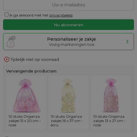
Ik ga akkoord met het
privacybeleid
.
Personaliseer je zakje
Voeg markeringen toe
Tijdelijk niet op voorraad
Vervangende producten:
10 stuks Organza
10 stuks Organza
10 stuks Organza
zakjes 15 x 20 cm -
zakjes 16 x 37 cm -
zakjes 13 x 27 cm -
roze
ecru
roze