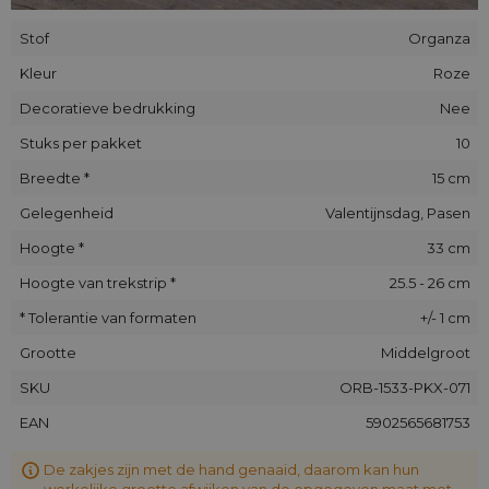
Stof
Organza
Kleur
Roze
Decoratieve bedrukking
Nee
Stuks per pakket
10
Breedte *
15 cm
Gelegenheid
Valentijnsdag, Pasen
Hoogte *
33 cm
Hoogte van trekstrip *
25.5 - 26 cm
* Tolerantie van formaten
+/- 1 cm
Grootte
Middelgroot
SKU
ORB-1533-PKX-071
EAN
5902565681753
De zakjes zijn met de hand genaaid, daarom kan hun
werkelijke grootte afwijken van de opgegeven maat met