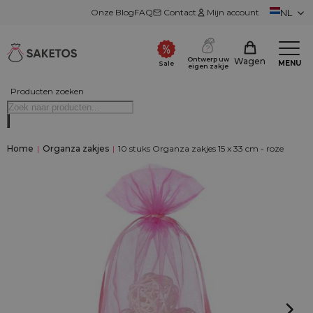
Onze Blog
FAQ
Contact
Mijn account
NL
Ontwerp uw
Wagen
MENU
Sale
eigen zakje
Producten zoeken
Home
|
Organza zakjes
|
10 stuks Organza zakjes 15 x 33 cm - roze