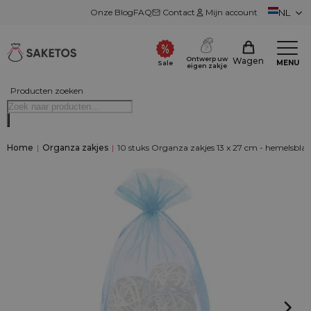
Onze Blog
FAQ
Contact
Mijn account
NL
Ontwerp uw
Wagen
MENU
Sale
eigen zakje
Producten zoeken
Home
|
Organza zakjes
|
10 stuks Organza zakjes 13 x 27 cm - hemelsbla