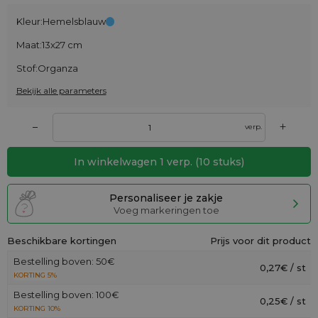
Kleur:
Hemelsblauw
Maat:
13x27 cm
Stof:
Organza
Bekijk alle parameters
+
–
verp.
In winkelwagen
1
verp.
(
10
stuks)
Personaliseer je zakje
Voeg markeringen toe
Beschikbare kortingen
Prijs voor dit product
Bestelling boven: 50€
0,27€ / st
KORTING 5%
Bestelling boven: 100€
0,25€ / st
KORTING 10%