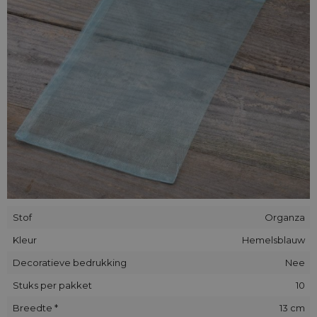
We kunnen eveneens bedrukte zakjes vervaardigen waarbij
jouw logo rechtstreeks op het materiaal komt - je hoeft
slechts contact met ons op te nemen.
Stof
Organza
Kleur
Hemelsblauw
Decoratieve bedrukking
Nee
Stuks per pakket
10
Breedte *
13 cm