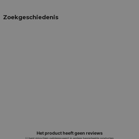
Zoekgeschiedenis
Het product heeft geen reviews
U bent misschien geïnteresseerd in andere beoordeelde producten