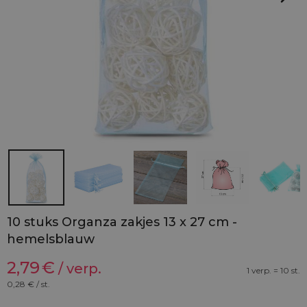
10 stuks Organza zakjes 13 x 27 cm -
hemelsblauw
2,79
€
/ verp.
1 verp. = 10 st.
0,28
€ / st.