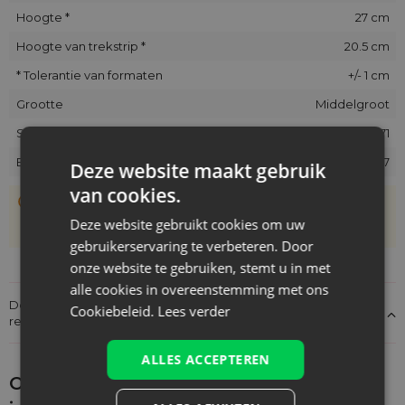
Hoogte *
27 cm
Hoogte van trekstrip *
20.5 cm
* Tolerantie van formaten
+/- 1 cm
Grootte
Middelgroot
SKU
ORB-1327-LBL-371
EAN
5902565681517
Deze website maakt gebruik
van cookies.
De zakjes zijn met de hand genaaid, daarom kan hun
werkelijke grootte afwijken van de opgegeven maat met
Deze website gebruikt cookies om uw
+/- 1 cm
gebruikerservaring te verbeteren. Door
onze website te gebruiken, stemt u in met
alle cookies in overeenstemming met ons
Details over de conformiteit van het product met de
Cookiebeleid.
Lees verder
regelgeving: Productverantwoordelijkheid
ALLES ACCEPTEREN
Ontdek wat je nog meer zou kunnen