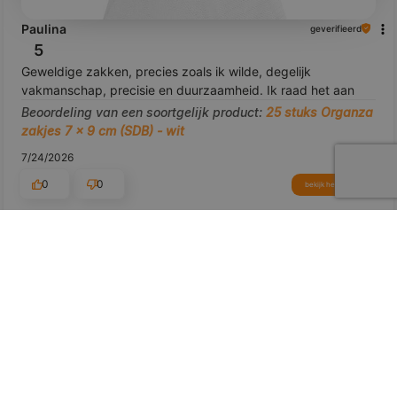
Paulina
geverifieerd
5
Geweldige zakken, precies zoals ik wilde, degelijk
vakmanschap, precisie en duurzaamheid. Ik raad het aan
Beoordeling van een soortgelijk product:
25 stuks Organza
zakjes 7 x 9 cm (SDB) - wit
7/24/2026
0
0
bekijk het product
Toon origineel
voorbeeld