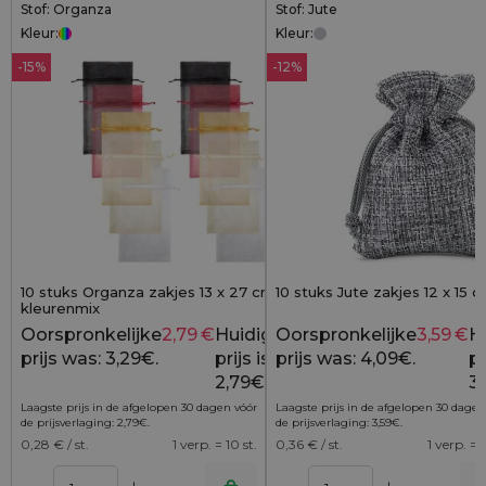
Stof: Organza
Stof: Jute
Kleur:
Kleur:
-15%
-12%
10 stuks Organza zakjes 13 x 27 cm -
10 stuks Jute zakjes 12 x 15 cm
kleurenmix
Oorspronkelijke
2,79
€
Huidige
Oorspronkelijke
3,59
€
H
3,29
€
prijs was: 3,29€.
prijs is:
prijs was: 4,09€.
pr
2,79€.
3,
Laagste prijs in de afgelopen 30 dagen vóór
Laagste prijs in de afgelopen 30 dagen
de prijsverlaging:
2,79
€
.
de prijsverlaging:
3,59
€
.
0,28
€ / st.
1 verp. = 10 st.
0,36
€ / st.
1 verp. = 1