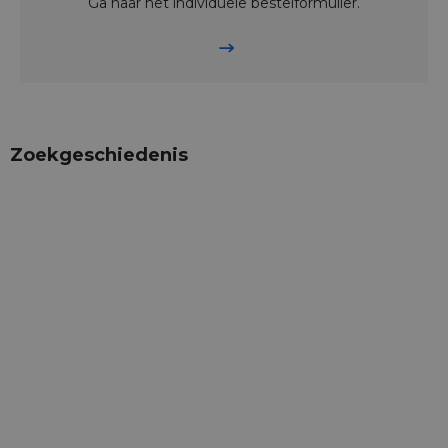
Ga naar het individuele bestelformulier.
Zoekgeschiedenis