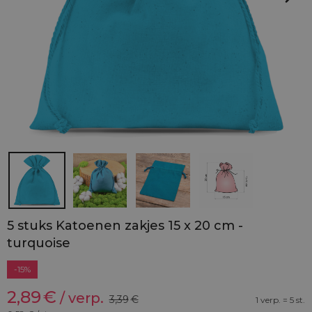
5 stuks Katoenen zakjes 15 x 20 cm -
turquoise
-15%
2,89
€
/ verp.
3,39
€
1 verp. = 5 st.