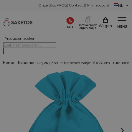
Onze Blog
FAQ
Contact
Mijn account
NL
Ontwerp uw
Wagen
MENU
Sale
eigen zakje
Producten zoeken
Home
|
Katoenen zakjes
|
5 stuks Katoenen zakjes 15 x 20 cm - turquoise