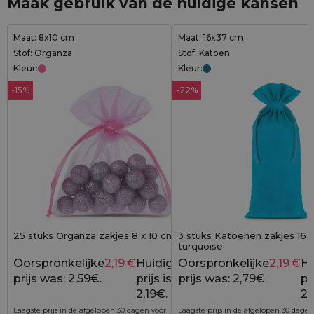
Maak gebruik van de huidige kansen
Maat: 8x10 cm
Maat: 16x37 cm
Stof: Organza
Stof: Katoen
Kleur:
Kleur:
-15%
-22%
25 stuks Organza zakjes 8 x 10 cm - roze
3 stuks Katoenen zakjes 16 x
turquoise
Oorspronkelijke
2,19
€
Huidige
Oorspronkelijke
2,19
€
Hu
2,59
€
prijs was: 2,59€.
prijs is:
prijs was: 2,79€.
pri
2,19€.
2,
Laagste prijs in de afgelopen 30 dagen vóór
Laagste prijs in de afgelopen 30 dagen