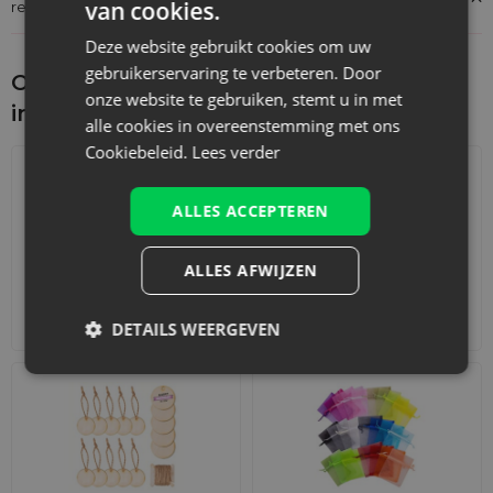
van cookies.
regelgeving: Productverantwoordelijkheid
Deze website gebruikt cookies om uw
gebruikerservaring te verbeteren. Door
Ontdek wat je nog meer zou kunnen
onze website te gebruiken, stemt u in met
interesseren
alle cookies in overeenstemming met ons
Cookiebeleid.
Lees verder
ALLES ACCEPTEREN
ALLES AFWIJZEN
Adventskalenders
Katoenen zakjes
DETAILS WEERGEVEN