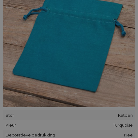
Je kan ze thuis gebruiken - ze zijn perfect voor het opbergen
en op orde brengen van cosmetica, kleding of andere zaken.
Onze klanten slaan ook voedingsproducten op in onze zakjes
- brood, meel, bospaddestoelen. Als je op zoek bent naar een
elegante cadeauverpakking voor een geliefde of voor een
zakenpartner, kies dan voor stoffen katoenen zakjes die er
altijd goed uitzien.
Stof
Katoen
Kleur
Turquoise
Decoratieve bedrukking
Nee