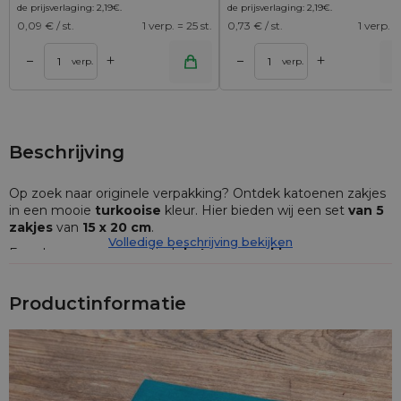
de prijsverlaging:
2,19
€
.
de prijsverlaging:
2,19
€
.
0,09
€ / st.
1 verp. = 25 st.
0,73
€ / st.
1 verp. =
+
+
–
–
lwagen
Toevoegen aan winkelwagen
Toevoegen aan wi
verp.
verp.
Beschrijving
Op zoek naar originele verpakking? Ontdek katoenen zakjes
in een mooie
turkooise
kleur. Hier bieden wij een set
van 5
zakjes
van
15 x 20 cm
.
Volledige beschrijving bekijken
Een duurzaam en practisch
katoenen zakje
van een
formaat
15 x 20 cm
, afgesloten met een koord van natuurlijk
materiaal.
In het voorliggende aanbod verkopen we 5
Productinformatie
stuks
.
Katoen is een klassieke stof die er altijd elegant uitziet en
zich bovendien onderscheidt door zijn duurzaamheid.
Katoenen zakjes
zijn universeel, en dus perfect voor elke
situatie.