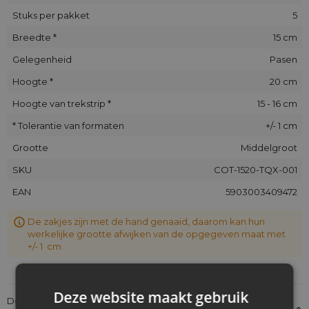
Stuks per pakket
5
Breedte *
15 cm
Gelegenheid
Pasen
Hoogte *
20 cm
Hoogte van trekstrip *
15 - 16 cm
* Tolerantie van formaten
+/- 1 cm
Grootte
Middelgroot
SKU
COT-1520-TQX-001
EAN
5903003409472
De zakjes zijn met de hand genaaid, daarom kan hun
werkelijke grootte afwijken van de opgegeven maat met
+/- 1 cm
Deze website maakt gebruik
Details over de conformiteit van het product met de