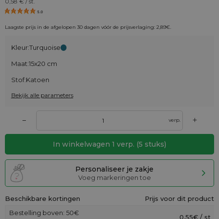
0,58
€ / st.
5.0
Laagste prijs in de afgelopen 30 dagen vóór de prijsverlaging:
2,89
€
.
Kleur:
Turquoise
Maat:
15x20 cm
Stof:
Katoen
Bekijk alle parameters
+
–
verp.
In winkelwagen
1
verp.
(
5
stuks)
Personaliseer je zakje
Voeg markeringen toe
Beschikbare kortingen
Prijs voor dit product
Bestelling boven: 50€
0,55€ / st