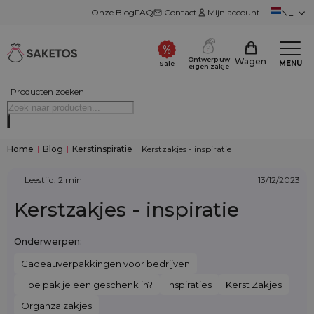
Onze Blog
FAQ
Contact
Mijn account
NL
Ontwerp uw
Wagen
MENU
Sale
eigen zakje
Producten zoeken
Home
|
Blog
|
Kerstinspiratie
|
Kerstzakjes - inspiratie
Leestijd: 2 min
13/12/2023
Kerstzakjes - inspiratie
Onderwerpen:
Cadeauverpakkingen voor bedrijven
Hoe pak je een geschenk in?
Inspiraties
Kerst Zakjes
Organza zakjes