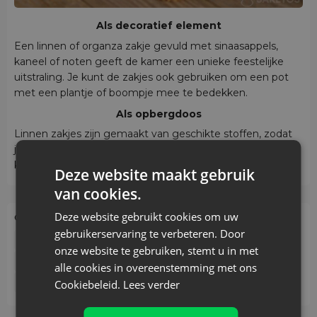
Als decoratief element
Een linnen of organza zakje gevuld met sinaasappels,
kaneel of noten geeft de kamer een unieke feestelijke
uitstraling. Je kunt de zakjes ook gebruiken om een pot
met een plantje of boompje mee te bedekken.
Als opbergdoos
Linnen zakjes zijn gemaakt van geschikte stoffen, zodat
je er bijvoorbeeld gedroogde appels of paddenstoelen in
kunt bewaren.
Deze website maakt gebruik
van cookies.
Deze website gebruikt cookies om uw
Onderwerpen:
gebruikerservaring te verbeteren. Door
Cadeauverpakkingen voor bedrijven
onze website te gebruiken, stemt u in met
Hoe pak je een geschenk in?
Inspiraties
Kerst Zakjes
alle cookies in overeenstemming met ons
Organza zakjes
Cookiebeleid.
Lees verder