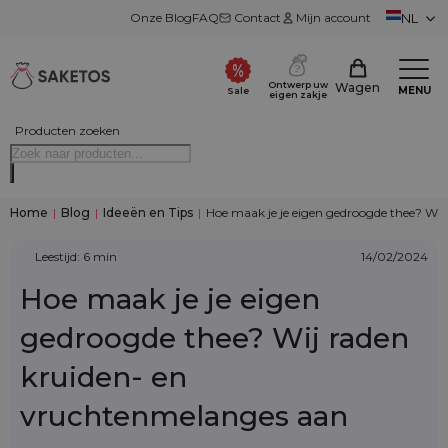
Onze Blog
FAQ
Contact
Mijn account
NL
Ontwerp uw
Wagen
MENU
Sale
eigen zakje
Producten zoeken
Home
|
Blog
|
Ideeën en Tips
|
Hoe maak je je eigen gedroogde thee? Wi
Leestijd: 6 min
14/02/2024
Hoe maak je je eigen
gedroogde thee? Wij raden
kruiden- en
vruchtenmelanges aan