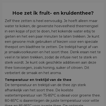
Hoe zet ik fruit- en kruidenthee?
Zelf thee zetten is heel eenvoudig. Je hoeft alleen maar
water te koken, de gewenste hoeveelheid theemengsel
in een kopje of pot te doen, het kokende water erbij te
gieten en het een paar minuten te laten trekken. Je kunt
een gewone mok gebruiken of kiezen voor een speciale
theepot om bladthee te zetten. De trektijd hangt af van
je smaakvoorkeuren en het soort thee. Denk eraan niet te
veel in te laten trekken, zodat de infusie niet te sterk en
sterk wordt. Je kunt ook geschikte additieven aan deze
thee toevoegen, zoals honing, suiker of citroen. Dit
verbetert de smaak en het aroma.
Temperatuur en trektijd van de thee
De temperatuur en trektijd van de thee zijn sterk
afhankelijk van het soort thee. De koelste
watertemperatuur van 75-85°C is ideaal voor groene thee.
80-85°C is daarentegen de juiste temperatuur voor witte
thee en 85-95°C voor zwarte thee. De optimale