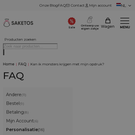
Onze Blog
FAQ
Contact
Mijn account
NL
Ontwerp uw
Wagen
MENU
Sale
eigen zakje
Producten zoeken
Home
|
FAQ
|
Kan ik monsters krijgen met mijn opdruk?
FAQ
Andere
(11)
Bestel
(9)
Betaling
(8)
Mijn Account
(6)
Personalisatie
(16)