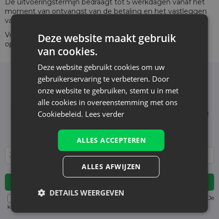
De uitvoeringstermijn bedraagt tot 5 werkdagen vanaf het
moment van ontvangst van de betaling en het vastleggen
van alle details.
Voor meer informatie kunt u
individueel contact
met ons
Deze website maakt gebruik
opnemen.
van cookies.
Deze website gebruikt cookies om uw
gebruikerservaring te verbeteren. Door
Nieuwsbrief
onze website te gebruiken, stemt u in met
Schrijf je in voor de nieuwsbrief en blijf op de
alle cookies in overeenstemming met ons
hoogte van het laatste nieuws en aanbiedingen
Cookiebeleid.
Lees verder
Wij informeren en tonen nieuws - zonder
onnodige spam. Blijf regelmatig bij ons!
ALLES ACCEPTEREN
ALLES AFWIJZEN
DETAILS WEERGEVEN
Voor details over gegevensverwerking, zie onze Privacyverklaring. Je
kunt je op elk moment zonder kosten
uitschrijven
. (verplicht)