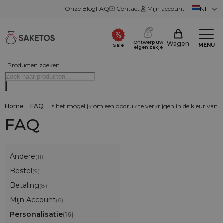
Onze Blog
FAQ
Contact
Mijn account
NL
Ontwerp uw
Wagen
MENU
Sale
eigen zakje
Producten zoeken
Home
|
FAQ
|
Is het mogelijk om een opdruk te verkrijgen in de kleur van 
FAQ
Andere
(11)
Bestel
(9)
Betaling
(8)
Mijn Account
(6)
Personalisatie
(16)