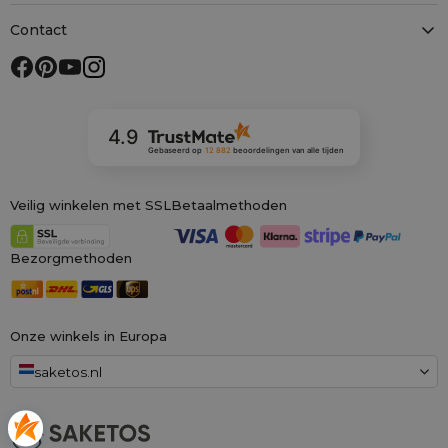
Contact
4.9
Gebaseerd op
12 882
beoordelingen
van alle tijden
Veilig winkelen met SSL
Betaalmethoden
Bezorgmethoden
Onze winkels in Europa
saketos.nl