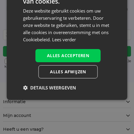
van cookies.
Schrijf je in voor de nieuwsbrief en blijf op de
hoogte van het laatste nieuws en aanbiedingen
Deze website gebruikt cookies om uw
Wij informeren en tonen nieuws - zonder
gebruikerservaring te verbeteren. Door
onnodige spam. Blijf regelmatig bij ons!
onze website te gebruiken, stemt u in met
alle cookies in overeenstemming met ons
Cookiebeleid.
Lees verder
ALLES ACCEPTEREN
Voor details over gegevensverwerking, zie onze Privacyverklaring. Je
kunt je op elk moment zonder kosten
uitschrijven
. (verplicht)
ALLES AFWIJZEN
DETAILS WEERGEVEN
Informatie
Mijn account
Heeft u een vraag?