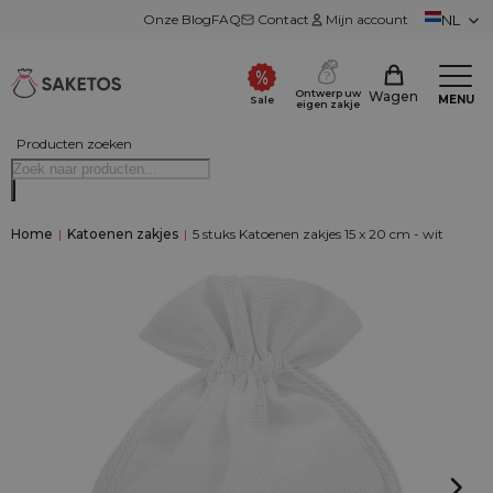
Onze Blog
FAQ
Contact
Mijn account
NL
Ontwerp uw
Wagen
MENU
Sale
eigen zakje
Producten zoeken
Home
|
Katoenen zakjes
|
5 stuks Katoenen zakjes 15 x 20 cm - wit