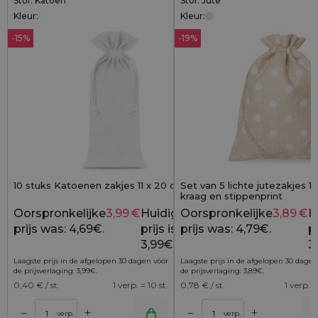
Stof: Katoen
Stof: Jute
Kleur:
Kleur:
-15%
-19%
10 stuks Katoenen zakjes 11 x 20 cm - wit
Set van 5 lichte jutezakjes 
kraag en stippenprint
Oorspronkelijke
3,99
€
Huidige
Oorspronkelijke
3,89
€
H
4,69
€
prijs was: 4,69€.
prijs is:
prijs was: 4,79€.
pr
3,99€.
3
Laagste prijs in de afgelopen 30 dagen vóór
Laagste prijs in de afgelopen 30 dagen
de prijsverlaging:
3,99
€
.
de prijsverlaging:
3,89
€
.
0,40
€ / st.
1 verp. = 10 st.
0,78
€ / st.
1 verp. =
+
+
–
–
lwagen
Toevoegen aan winkelwagen
Toevoegen aan wi
verp.
verp.