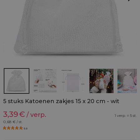
5 stuks Katoenen zakjes 15 x 20 cm - wit
3,39
€
/ verp.
1 verp. = 5 st.
0,68
€ / st.
5.0