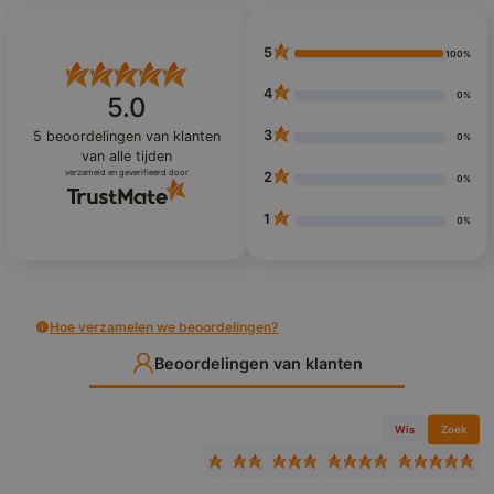
5
100%
4
0%
5.0
3
5
beoordelingen van klanten
0%
van alle tijden
verzameld en geverifieerd door
2
0%
1
0%
Hoe verzamelen we beoordelingen?
Beoordelingen van klanten
Wis
Zoek