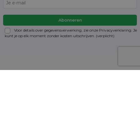
Voor details over gegevensverwerking, zie onze Privacyverklaring. Je
kunt je op elk moment zonder kosten
uitschrijven
. (verplicht)
Informatie
Mijn account
Heeft u een vraag?
Contact