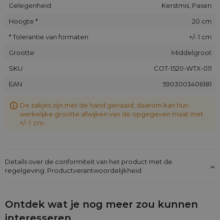
Gelegenheid
Kerstmis, Pasen
Hoogte *
20 cm
* Tolerantie van formaten
+/- 1 cm
Grootte
Middelgroot
SKU
COT-1520-WTX-011
EAN
5903003406181
De zakjes zijn met de hand genaaid, daarom kan hun
werkelijke grootte afwijken van de opgegeven maat met
+/- 1 cm
Details over de conformiteit van het product met de
regelgeving: Productverantwoordelijkheid
Ontdek wat je nog meer zou kunnen
interesseren