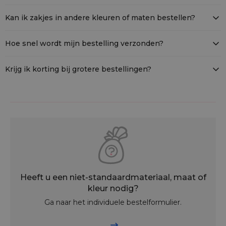
Ze zijn ideaal als cadeauverpakking of voor het bewaren van
sieraden, cosmetica, lavendel, kaarsjes of om je huis
Kan ik zakjes in andere kleuren of maten bestellen?
georganiseerd te houden.
Ja, we hebben katoenen zakjes in verschillende kleuren en
maten. Neem gerust contact op voor meer informatie over de
Hoe snel wordt mijn bestelling verzonden?
beschikbare opties.
Als het product op voorraad is, verzenden we je bestelling binnen
24 uur na ontvangst van de betaling.
Krijg ik korting bij grotere bestellingen?
a, we bieden aantrekkelijke kortingen bij grotere aantallen.
Neem contact met ons op voor een persoonlijk aanbod.
Heeft u een niet-standaardmateriaal, maat of
kleur nodig?
Ga naar het individuele bestelformulier.