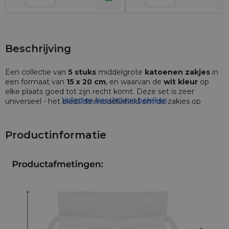
Beschrijving
Een collectie van
5 stuks
middelgrote
katoenen zakjes
in
een formaat van
15 x 20 cm
, en waarvan de
wit kleur
op
elke plaats goed tot zijn recht komt. Deze set is zeer
Volledige beschrijving bekijken
universeel - het biedt de mogelijkheid om de zakjes op
verschillende manieren te gaan gebruiken.
Onze zakjes zijn perfect voor het opbergen van bijvoorbeeld
Productinformatie
cosmetica, kaarsen of zeepjes. Bovendien zijn deze zakjes in
katoen ook zeer geschikt als een originele cadeauverpakking
- van een bedrijf, een organisatie of van een geliefde.
Katoenen zakjes
kunnen gebruikt worden waar je ze maar
nodig hebt - je kunt er echt alles in opbergen wat maar je wil!