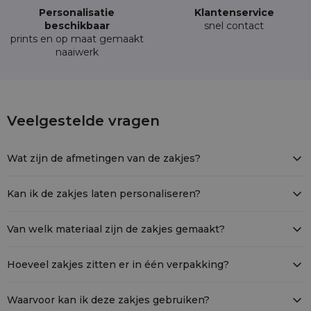
Personalisatie
Klantenservice
beschikbaar
snel contact
prints en op maat gemaakt
naaiwerk
5 stuks Katoenen zakjes 15 x 20 cm - wit
Veelgestelde vragen
COT-1520-WTX-011
Wat zijn de afmetingen van de zakjes?
De zakjes zijn 15 × 20 cm groot – perfect om allerlei spullen in te
verpakken of op te bergen.
Kan ik de zakjes laten personaliseren?
Zeker! Voor zakelijke klanten bieden we personalisatie aan,
bijvoorbeeld met je logo, een slogan of eigen tekst op de zakjes.
Van welk materiaal zijn de zakjes gemaakt?
Onze zakjes zijn gemaakt van hoogwaardig katoen – stevig,
duurzaam en met een natuurlijke uitstraling.
Hoeveel zakjes zitten er in één verpakking?
Elke verpakking bevat 5 witte katoenen zakjes.
Waarvoor kan ik deze zakjes gebruiken?