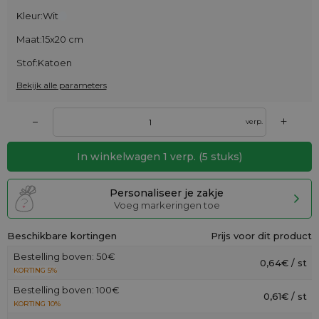
Kleur:
Wit
Maat:
15x20 cm
Stof:
Katoen
Bekijk alle parameters
+
–
verp.
In winkelwagen
1
verp.
(
5
stuks)
Personaliseer je zakje
Voeg markeringen toe
Beschikbare kortingen
Prijs voor dit product
Bestelling boven: 50€
0,64€ / st
KORTING 5%
Bestelling boven: 100€
0,61€ / st
KORTING 10%