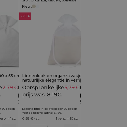
Stof: Organza, Katoen, polyester
Kleur:
-29%
40 x 55 cm - wit
Linnenlook en organza zakjes 15x20 cm -
natuurlijke elegantie in verfijnde vorm (10
stuks)
e
2,79
€
Huidige
Oorspronkelijke
5,79
€
Huidige
3,29
€
8,19
€
.
prijs is:
prijs was: 8,19€.
prijs is:
2,79€.
5,79€.
en 30 dagen
Laagste prijs in de afgelopen 30 dagen
.
vóór de prijsverlaging:
5,79
€
.
verp. = 1 st.
0,58
€ / st.
1 verp. = 10 st.