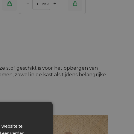
+
–
verp.
e stof geschikt is voor het opbergen van
men, zowel in de kast als tijdens belangrijke
en gecreëerd, zodat linnen zakjes een
 ook thuis heel praktisch - linnen vertraagt
oor gebruik in de keuken en op andere
rlijke en synthetische vezels garandeert
 website te
Lees verder