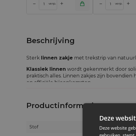
+
+
–
–
 winkelwagen
Toevoegen aan winkelwagen
Toevoegen aan w
verp.
verp.
Beschrijving
Sterk
linnen zakje
met trekstrip van natuur
Klassiek linnen
wordt gekenmerkt door solid
praktisch alles. Linnen zakjes zijn bovendien
en officiële bijeenkomsten.
Enerzijds is linnen een algemeen bekend
schitterende indruk maken op bijv. een stijlv
Productinformatie
het drogingsproces en beschermt de inhoud 
plaatsen.
Deze websit
De verpakkingen die wij aanbieden zijn gema
Stof
Deze website geb
duurzaamheid en sterkte, en een hoge resist
gebruiken, stemt