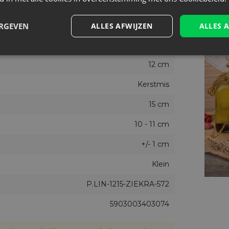
Natuurlijk, Rood
Ja
ERGEVEN
ALLES AFWIJZEN
ALLES 
3
12 cm
Kerstmis
15 cm
10 - 11 cm
+/- 1 cm
Klein
P.LIN-1215-ZIEKRA-572
5903003403074