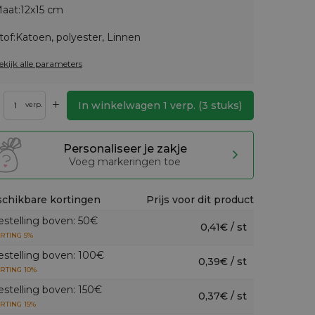
aat:
12x15 cm
tof:
Katoen, polyester, Linnen
ekijk alle parameters
+
In winkelwagen
1
verp.
(
3
stuks)
verp.
Personaliseer je zakje
Voeg markeringen toe
chikbare kortingen
Prijs voor dit product
estelling boven: 50€
0,41€ / st
RTING 5%
estelling boven: 100€
0,39€ / st
RTING 10%
estelling boven: 150€
0,37€ / st
RTING 15%