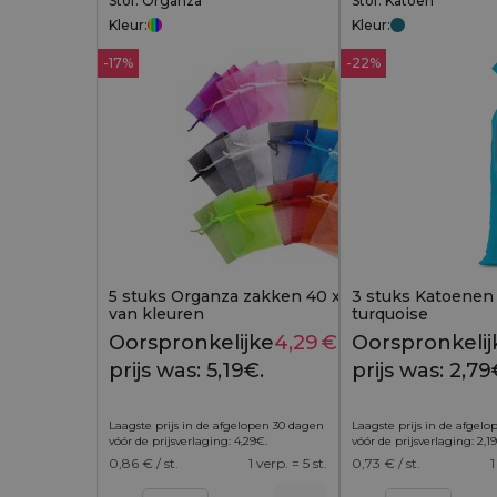
Stof: Organza
Stof: Katoen
Kleur:
Kleur:
-17%
-22%
5 stuks Organza zakken 40 x 55 cm - mix
3 stuks Katoenen 
van kleuren
turquoise
Oorspronkelijke
4,29
€
Huidige
Oorspronkelij
5,19
€
prijs was: 5,19€.
prijs is:
prijs was: 2,79
4,29€.
Laagste prijs in de afgelopen 30 dagen
Laagste prijs in de afgel
vóór de prijsverlaging:
4,29
€
.
vóór de prijsverlaging:
2,19
0,86
€ / st.
1 verp. = 5 st.
0,73
€ / st.
1