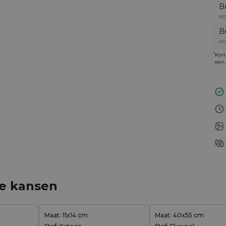
B
KO
B
KO
*
Kort
een 
ge kansen
Maat: 11x14 cm
Maat: 40x55 cm