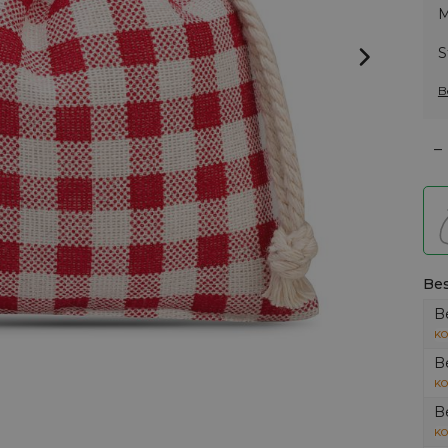
M
S
B
–
Bes
B
KO
B
KO
B
KO