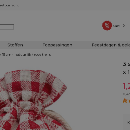
retourrecht
Sale
Stoffen
Toepassingen
Feestdagen & ge
 15 cm - natuurlijk / rode trellis
3 
x 
1,
0,4
K