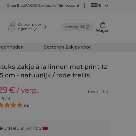
Onze Blog
FAQ
Contact
Mijn account
NL
Ontwerp uw
Korting:
0%
eigen zakje
Wagen
legenheden
Sectoren Zakjes voor...
stuks Zakje à la linnen met print 12
15 cm - natuurlijk / rode trellis
29
€
/ verp.
1 verp. = 3 st.
3
€ / st.
5.0
leur:
Natuurlijk
Rood