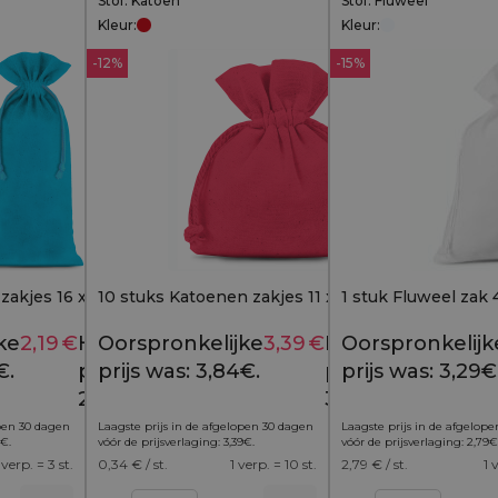
Stof: Katoen
Stof: Fluweel
Kleur:
Kleur:
-12%
-15%
zakjes 16 x 37 cm -
10 stuks Katoenen zakjes 11 x 14 cm - rood
1 stuk Fluweel zak 
ke
2,19
€
Huidige
Oorspronkelijke
3,39
€
Huidige
Oorspronkelijk
2,79
€
3,84
€
€.
prijs is:
prijs was: 3,84€.
prijs is:
prijs was: 3,29€
2,19€.
3,39€.
open 30 dagen
Laagste prijs in de afgelopen 30 dagen
Laagste prijs in de afgelop
€
.
vóór de prijsverlaging:
3,39
€
.
vóór de prijsverlaging:
2,79
€
 verp. = 3 st.
0,34
€ / st.
1 verp. = 10 st.
2,79
€ / st.
1 