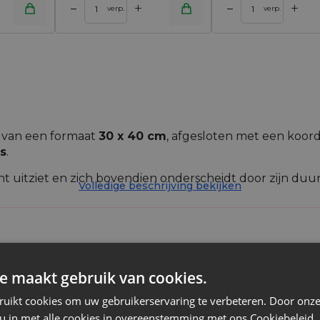
+
+
–
–
inkelwagen
Toevoegen aan winkelwagen
verp.
verp.
van een formaat
30 x 40 cm
, afgesloten met een koord
ks
.
egant uitziet en zich bovendien onderscheidt door zijn du
Volledige beschrijving bekijken
 voor het opbergen en op orde brengen van cosmetica, kl
rood, meel, bospaddestoelen. Als je op zoek bent naar
or stoffen katoenen zakjes die er altijd goed uitzien.
e maakt gebruik van cookies.
Katoen
ruikt cookies om uw gebruikerservaring te verbeteren. Door onze
 u in met alle cookies in overeenstemming met ons Cookiebeleid.