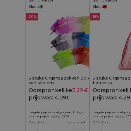
Stof: Organza
Stof: Organza
Kleur:
Kleur:
-20%
-16%
5 stuks Organza zakken 30 x 40 cm - mix
5 stuks Organza z
van kleuren
bordeaux
Oorspronkelijke
3,29
€
Huidige
Oorspronkelij
4,09
€
prijs was: 4,09€.
prijs is:
prijs was: 4,29
3,29€.
Laagste prijs in de afgelopen 30 dagen
Laagste prijs in de afgel
vóór de prijsverlaging:
3,29
€
.
vóór de prijsverlaging:
3,59
0,66
€ / st.
1 verp. = 5 st.
0,72
€ / st.
1