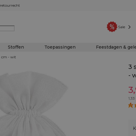
retourrecht
Sale
Stoffen
Toepassingen
Feestdagen & ge
 cm - wit
3 
- 
3
1,33
K