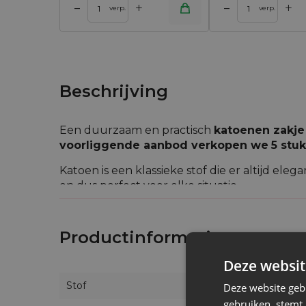
+
+
–
–
 winkelwagen
Toevoegen aan winkelwagen
Toevoegen aan w
verp.
verp.
Beschrijving
Een duurzaam en practisch
katoenen zakje
voorliggende aanbod verkopen we
5 stu
Katoen is een klassieke stof die er altijd el
en dus perfect voor elke situatie.
Je kan ze thuis gebruiken - ze zijn perfect
ook voedingsproducten op in onze zakjes - b
Productinformatie
geliefde of voor een zakenpartner, kies dan vo
Deze websit
Stof
Deze website geb
gebruiken, stemt