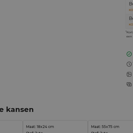
B
KO
B
KO
*
Kort
een 
ge kansen
Maat: 18x24 cm
Maat: 55x75 cm