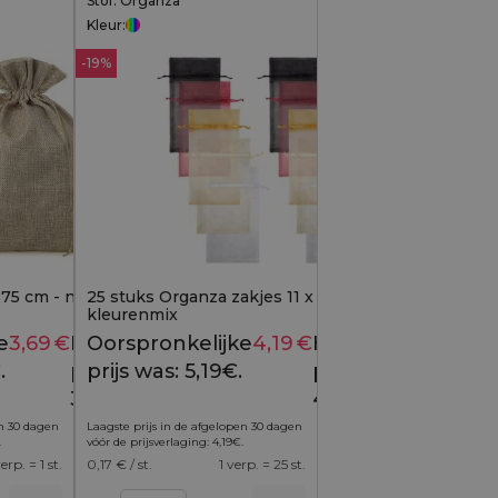
Stof: Organza
Kleur:
-19%
 75 cm - natuurlijke kleur
25 stuks Organza zakjes 11 x 20 cm -
kleurenmix
e
3,69
€
Huidige
Oorspronkelijke
4,19
€
Huidige
4,29
€
5,19
€
.
prijs is:
prijs was: 5,19€.
prijs is:
3,69€.
4,19€.
en 30 dagen
Laagste prijs in de afgelopen 30 dagen
.
vóór de prijsverlaging:
4,19
€
.
verp. = 1 st.
0,17
€ / st.
1 verp. = 25 st.