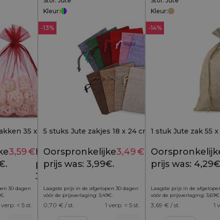
Stof: Jute
Stof: Jute
Kleur:
Kleur:
-13%
-14%
akken 35 x 50 cm -
5 stuks Jute zakjes 18 x 24 cm - kleurenmix
1 stuk Jute zak 55 x
ke
3,59
€
Huidige
Oorspronkelijke
3,49
€
Huidige
Oorspronkelijk
4,29
€
3,99
€
€.
prijs is:
prijs was: 3,99€.
prijs is:
prijs was: 4,29€
3,59€.
3,49€.
open 30 dagen
Laagste prijs in de afgelopen 30 dagen
Laagste prijs in de afgelop
€
.
vóór de prijsverlaging:
3,49
€
.
vóór de prijsverlaging:
3,69
€
 verp. = 5 st.
0,70
€ / st.
1 verp. = 5 st.
3,69
€ / st.
1 