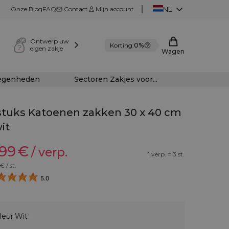
Onze Blog
FAQ
Contact
Mijn account
NL
Ontwerp uw
Korting:
0%
eigen zakje
Wagen
legenheden
Sectoren Zakjes voor...
stuks Katoenen zakken 30 x 40 cm
wit
,99
€
/ verp.
1 verp. = 3 st.
€ / st.
5.0
leur:
Wit