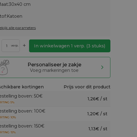
aat:
30x40 cm
tof:
Katoen
ekijk alle parameters
+
In winkelwagen
1
verp.
(
3
stuks)
verp.
Personaliseer je zakje
Voeg markeringen toe
chikbare kortingen
Prijs voor dit product
estelling boven: 50€
1,26€ / st
RTING 5%
estelling boven: 100€
1,20€ / st
RTING 10%
estelling boven: 150€
1,13€ / st
RTING 15%