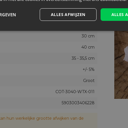
Wit
Nee
ERGEVEN
ALLES AFWIJZEN
ALLES 
3
30 cm
40 cm
35 - 35,5 cm
+/- 5%
Groot
COT-3040-WTX-011
5903003406228
an hun werkelijke grootte afwijken van de