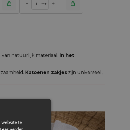
+
–
verp.
 van natuurlijk materiaal.
In het
urzaamheid.
Katoenen zakjes
zijn universeel,
eding of andere zaken. Onze klanten slaan
 een elegante cadeauverpakking voor een
 website te
Lees verder