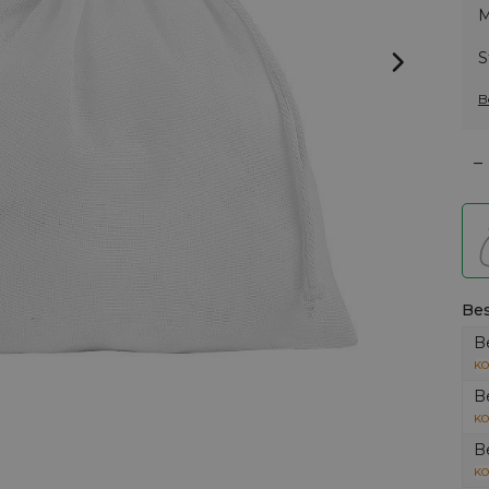
M
S
B
–
Bes
B
KO
B
KO
B
KO