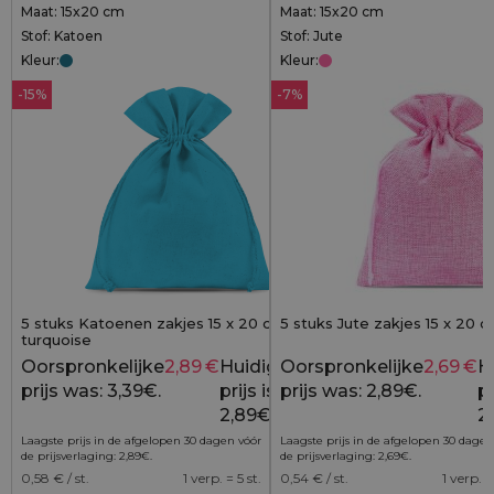
Maat: 15x20 cm
Maat: 15x20 cm
Stof: Katoen
Stof: Jute
Kleur:
Kleur:
-15%
-7%
5 stuks Katoenen zakjes 15 x 20 cm -
5 stuks Jute zakjes 15 x 20 c
turquoise
Oorspronkelijke
2,89
€
Huidige
Oorspronkelijke
2,69
€
H
3,39
€
prijs was: 3,39€.
prijs is:
prijs was: 2,89€.
pr
2,89€.
2
Laagste prijs in de afgelopen 30 dagen vóór
Laagste prijs in de afgelopen 30 dagen
de prijsverlaging:
2,89
€
.
de prijsverlaging:
2,69
€
.
0,58
€ / st.
1 verp. = 5 st.
0,54
€ / st.
1 verp. =