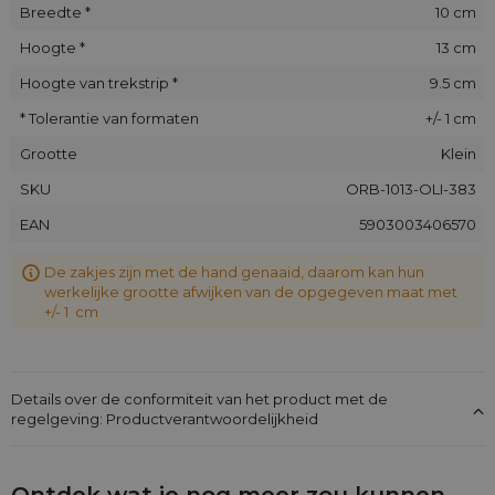
Breedte *
10 cm
Hoogte *
13 cm
Hoogte van trekstrip *
9.5 cm
* Tolerantie van formaten
+/- 1 cm
Grootte
Klein
SKU
ORB-1013-OLI-383
EAN
5903003406570
De zakjes zijn met de hand genaaid, daarom kan hun
werkelijke grootte afwijken van de opgegeven maat met
+/- 1 cm
Details over de conformiteit van het product met de
regelgeving: Productverantwoordelijkheid
Ontdek wat je nog meer zou kunnen