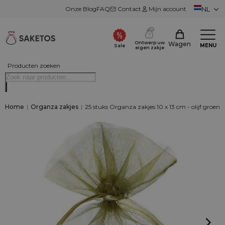
Onze Blog
FAQ
Contact
Mijn account
NL
Ontwerp uw
Wagen
MENU
Sale
eigen zakje
Producten zoeken
Home
|
Organza zakjes
|
25 stuks Organza zakjes 10 x 13 cm - olijf groen