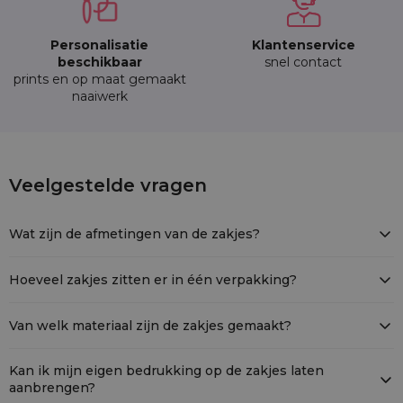
Personalisatie
Klantenservice
beschikbaar
snel contact
prints en op maat gemaakt
naaiwerk
25 stuks Organza zakjes 10 x 13 cm - olijf
Veelgestelde vragen
ORB-1013-OLI-383
Wat zijn de afmetingen van de zakjes?
De afmetingen van de organzazakjes zijn 10 cm bij 13 cm. Houd er
rekening mee dat de zakjes met de hand zijn gemaakt, waardoor
Hoeveel zakjes zitten er in één verpakking?
de werkelijke afmetingen met +/- 1 cm kunnen afwijken van de
Eén verpakking bevat 25 organzazakjes.
opgegeven maten
Van welk materiaal zijn de zakjes gemaakt?
De zakjes zijn gemaakt van organza, een stevig en transparant
materiaal.
Kan ik mijn eigen bedrukking op de zakjes laten
aanbrengen?