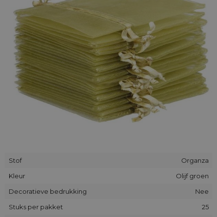
geuren - men kan er bijv. gedroogde bloemen of speciale
geurbolletjes en nog vele andere dingen in verbergen!
Stof
Organza
Kleur
Olijf groen
Decoratieve bedrukking
Nee
Stuks per pakket
25