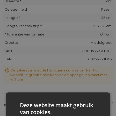
Breedte *
15 cm
Gelegenheid
Pasen
Hoogte *
33 cm
Hoogte van trekstrip *
25.5 - 26 cm
* Tolerantie van formaten
+/- 1 cm
Grootte
Middelgroot
SKU
ORB-1533-OLI-381
EAN
5902565681746
De zakjes zijn met de hand genaaid, daarom kan hun
werkelijke grootte afwijken van de opgegeven maat met
+/- 1 cm
Details over de conformiteit van het product met de
Deze website maakt gebruik
regelgeving: Productverantwoordelijkheid
van cookies.