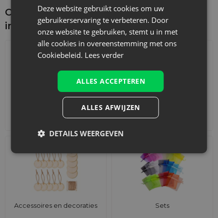
Deze website gebruikt cookies om uw
Ontdek wat je nog meer zou kunnen
gebruikerservaring te verbeteren. Door
interesseren
onze website te gebruiken, stemt u in met
alle cookies in overeenstemming met ons
Cookiebeleid.
Lees verder
ALLES ACCEPTEREN
ALLES AFWIJZEN
Adventskalenders
Katoenen zakjes
DETAILS WEERGEVEN
Accessoires en decoraties
Sets