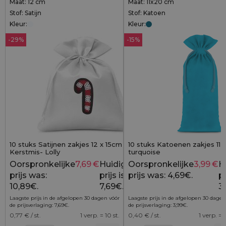
Maat: 12 cm
Maat: 11x20 cm
Stof: Satijn
Stof: Katoen
Kleur:
Kleur:
-29%
-15%
10 stuks Satijnen zakjes 12 x 15cm -
10 stuks Katoenen zakjes 11 
Kerstmis- Lolly
turquoise
Oorspronkelijke
7,69
€
Huidige
Oorspronkelijke
3,99
€
H
10,89
€
prijs was:
prijs is:
prijs was: 4,69€.
pr
10,89€.
7,69€.
3
Laagste prijs in de afgelopen 30 dagen vóór
Laagste prijs in de afgelopen 30 dagen
de prijsverlaging:
7,69
€
.
de prijsverlaging:
3,99
€
.
0,77
€ / st.
1 verp. = 10 st.
0,40
€ / st.
1 verp. = 1