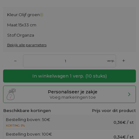
Kleur:
Olijf groen
Maat:
15x33 cm
Stof:
Organza
Bekijk alle parameters
+
–
verp.
In winkelwagen
1
verp.
(
10
stuks)
Personaliseer je zakje
Voeg markeringen toe
Beschikbare kortingen
Prijs voor dit product
Bestelling boven: 50€
0,36€ / st
KORTING 5%
Bestelling boven: 100€
0,34€ / st