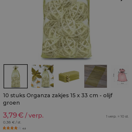
10 stuks Organza zakjes 15 x 33 cm - olijf
groen
3,79
€
/ verp.
1 verp. = 10 st.
0,38
€ / st.
4.0