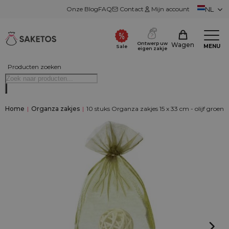
Onze Blog
FAQ
Contact
Mijn account
NL
Ontwerp uw
Wagen
MENU
Sale
eigen zakje
Producten zoeken
Home
|
Organza zakjes
|
10 stuks Organza zakjes 15 x 33 cm - olijf groen