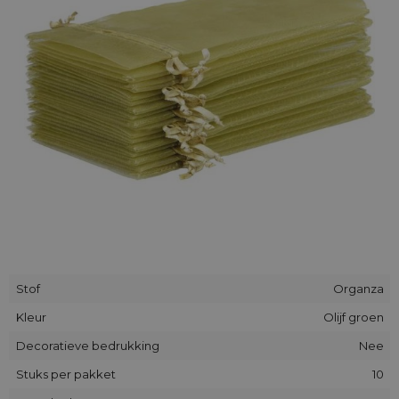
bovendien wordt nog vóór het openen ervan de tip van de
sluier opgelicht omdat de stof licht doorzichtig is.
Stof
Organza
Kleur
Olijf groen
Decoratieve bedrukking
Nee
Stuks per pakket
10